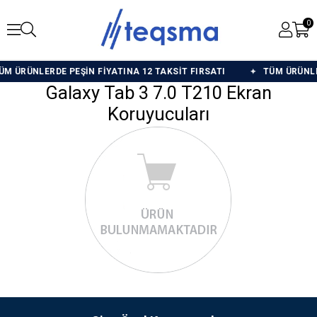
0
 ÜRÜNLERDE PEŞİN FİYATINA 12 TAKSİT FIRSATI
TÜM ÜRÜNLERD
Galaxy Tab 3 7.0 T210 Ekran
Koruyucuları