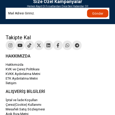
Size Özel Kampanyalar
Hemen Kayıt Ol Fırsatlardan Önce Sen Haberdar Ol!
Gönder
Takipte Kal
HAKKIMIZDA
Hakkımızda
KVK ve Çerez Politikası
KVKK Aydınlatma Metni
ETK Aydınlatma Metni
İletişim
ALIŞVERİŞ BİLGİLERİ
İptal ve İade Koşulları
Çerez(Cookie) Kullanımı
Mesafeli Satış Sözleşmesi
Açık Rıza Metni