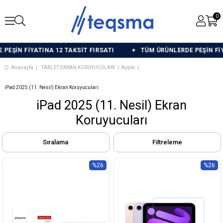
0
İN FİYATINA 12 TAKSİT FIRSATI
TÜM ÜRÜNLERDE PEŞİN FİYATI
Anasayfa
TABLET EKRAN KORUYUCULARI
Apple
iPad 2025 (11. Nesil) Ekran Koruyucuları
iPad 2025 (11. Nesil) Ekran
Koruyucuları
Sıralama
Filtreleme
%26
%26