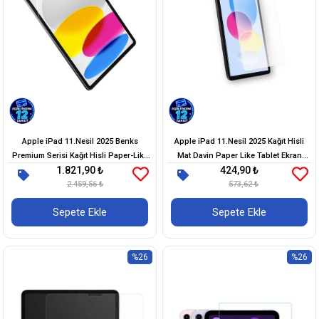
Apple iPad 11.Nesil 2025 Benks
Apple iPad 11.Nesil 2025 Kağıt Hisli
Premium Serisi Kağıt Hisli Paper-Like
Mat Davin Paper Like Tablet Ekran
1.821,90 ₺
424,90 ₺
Ekran Koruyucu
Koruyucu
2.459,56 ₺
573,62 ₺
Sepete Ekle
Sepete Ekle
%26
%26