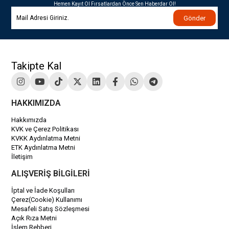
Hemen Kayıt Ol Fırsatlardan Önce Sen Haberdar Ol!
Gönder
Takipte Kal
HAKKIMIZDA
Hakkımızda
KVK ve Çerez Politikası
KVKK Aydınlatma Metni
ETK Aydınlatma Metni
İletişim
ALIŞVERİŞ BİLGİLERİ
İptal ve İade Koşulları
Çerez(Cookie) Kullanımı
Mesafeli Satış Sözleşmesi
Açık Rıza Metni
İşlem Rehberi