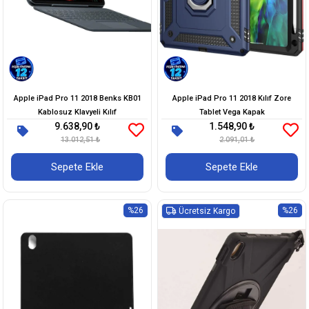
Apple iPad Pro 11 2018 Benks KB01
Apple iPad Pro 11 2018 Kılıf Zore
Kablosuz Klavyeli Kılıf
Tablet Vega Kapak
9.638,90 ₺
1.548,90 ₺
13.012,51 ₺
2.091,01 ₺
Sepete Ekle
Sepete Ekle
%26
%26
Ücretsiz Kargo