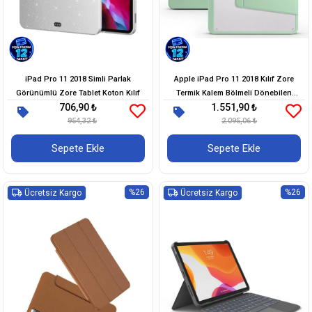
iPad Pro 11 2018 Simli Parlak
Apple iPad Pro 11 2018 Kılıf Zore
Görünümlü Zore Tablet Koton Kılıf
Termik Kalem Bölmeli Dönebilen
706,90 ₺
1.551,90 ₺
Standlı Kılıf
954,32 ₺
2.095,06 ₺
Sepete Ekle
Sepete Ekle
%26
%26
Ücretsiz Kargo
Ücretsiz Kargo