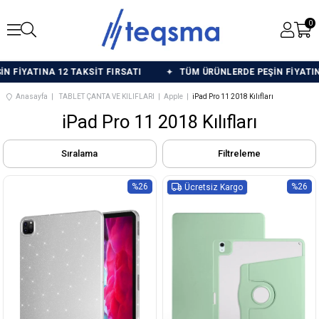
0
ATINA 12 TAKSİT FIRSATI
TÜM ÜRÜNLERDE PEŞİN FİYATINA 12 
Anasayfa
TABLET ÇANTA VE KILIFLARI
Apple
iPad Pro 11 2018 Kılıfları
iPad Pro 11 2018 Kılıfları
Sıralama
Filtreleme
%26
%26
Ücretsiz Kargo