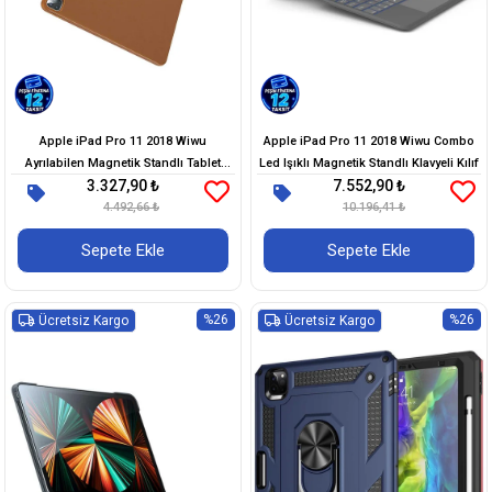
Apple iPad Pro 11 2018 Wiwu
Apple iPad Pro 11 2018 Wiwu Combo
Ayrılabilen Magnetik Standlı Tablet
Led Işıklı Magnetik Standlı Klavyeli Kılıf
3.327,90 ₺
7.552,90 ₺
Kılıfı
4.492,66 ₺
10.196,41 ₺
Sepete Ekle
Sepete Ekle
%26
%26
Ücretsiz Kargo
Ücretsiz Kargo