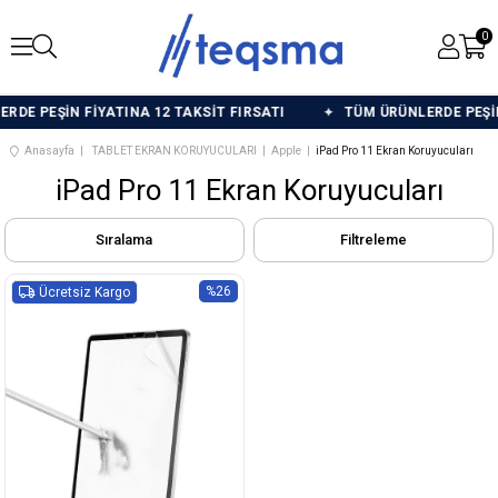
0
DE PEŞİN FİYATINA 12 TAKSİT FIRSATI
TÜM ÜRÜNLERDE PEŞİN F
Anasayfa
TABLET EKRAN KORUYUCULARI
Apple
iPad Pro 11 Ekran Koruyucuları
iPad Pro 11 Ekran Koruyucuları
Sıralama
Filtreleme
%26
Ücretsiz Kargo