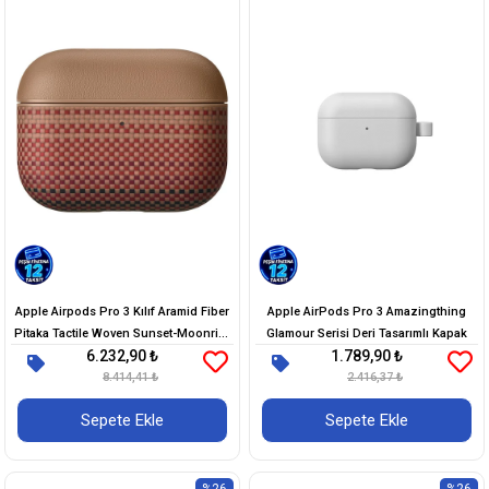
Apple Airpods Pro 3 Kılıf Aramid Fiber
Apple AirPods Pro 3 Amazingthing
Pitaka Tactile Woven Sunset-Moonrise
Glamour Serisi Deri Tasarımlı Kapak
6.232,90 ₺
1.789,90 ₺
Serisi Kapak
8.414,41 ₺
2.416,37 ₺
Sepete Ekle
Sepete Ekle
%26
%26