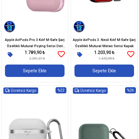
Apple AirPods Pro 3 Kılıf M-Safe Şarj
Apple AirPods 3. Nesil Kılıf M-Safe Şarj
Özellikli Mutural Poying Serisi Deri
Özellikli Mutural Meiwo Serisi Kapak
1.789,90 ₺
1.203,90 ₺
Tasarımlı Kapak
2.291,07 ₺
1.540,99 ₺
Sepete Ekle
Sepete Ekle
%22
%26
Ücretsiz Kargo
Ücretsiz Kargo