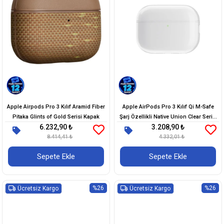
Apple Airpods Pro 3 Kılıf Aramid Fiber
Apple AirPods Pro 3 Kılıf Qi M-Safe
Pitaka Glints of Gold Serisi Kapak
Şarj Özellikli Native Union Clear Serisi
6.232,90 ₺
3.208,90 ₺
Silikon Kapak
8.414,41 ₺
4.332,01 ₺
Sepete Ekle
Sepete Ekle
%26
%26
Ücretsiz Kargo
Ücretsiz Kargo