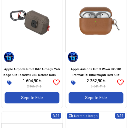
Apple Airpods Pro 3 Kılıf Airbagli Yivli
Apple AirPods Pro 3 Wiwu HC-201
Köşe Kilit Tasarımlı 360 Derece Koruma
Parmak İzi Bırakmayan Deri Kılıf
1.604,90 ₺
2.252,90 ₺
Skinarma Mecha LE Kılıf
2.166,61 ₺
3.041,41 ₺
Sepete Ekle
Sepete Ekle
%26
%26
Ücretsiz Kargo