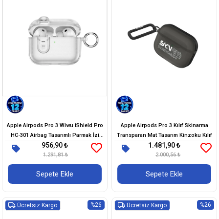
Apple Airpods Pro 3 Wiwu iShield Pro
Apple Airpods Pro 3 Kılıf Skinarma
HC-301 Airbag Tasarımlı Parmak İzi
Transparan Mat Tasarım Kinzoku Kılıf
956,90 ₺
1.481,90 ₺
Bırakmayan Kılıf
1.291,81 ₺
2.000,56 ₺
Sepete Ekle
Sepete Ekle
%26
%26
Ücretsiz Kargo
Ücretsiz Kargo