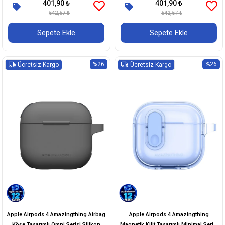
401,90 ₺
401,90 ₺
542,57 ₺
542,57 ₺
Sepete Ekle
Sepete Ekle
%26
%26
Ücretsiz Kargo
Ücretsiz Kargo
Apple Airpods 4 Amazingthing Airbag
Apple Airpods 4 Amazingthing
Köşe Tasarımlı Omni Serisi Silikon
Magnetik Kilit Tasarımlı Minimal Serisi