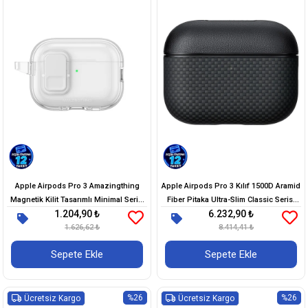
Apple Airpods Pro 3 Amazingthing
Apple Airpods Pro 3 Kılıf 1500D Aramid
Magnetik Kilit Tasarımlı Minimal Serisi
Fiber Pitaka Ultra-Slim Classic Serisi
1.204,90 ₺
6.232,90 ₺
Kılıf
Black-Grey Twill Kapak
1.626,62 ₺
8.414,41 ₺
Sepete Ekle
Sepete Ekle
%26
%26
Ücretsiz Kargo
Ücretsiz Kargo