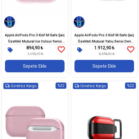
Apple AirPods Pro 3 Kılıf M-Safe Şarj
Apple AirPods Pro 3 Kılıf M-Safe Şarj
Özellikli Mutural Ice Colour Serisi
Özellikli Mutural Yahu Serisi Deri
894,90 ₺
1.912,90 ₺
Silikon Kapak
Tasarımlı Kapak
1.145,47 ₺
2.448,51 ₺
Sepete Ekle
Sepete Ekle
%22
%22
Ücretsiz Kargo
Ücretsiz Kargo