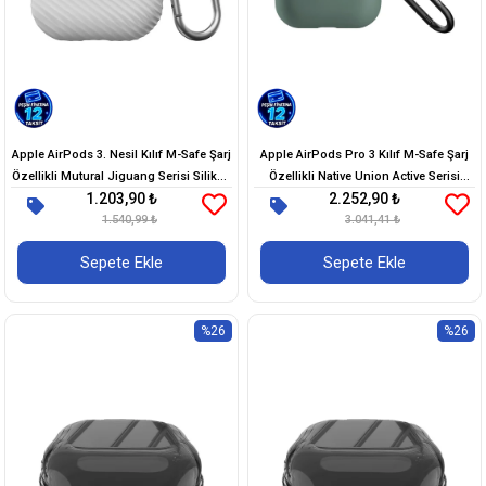
Apple AirPods 3. Nesil Kılıf M-Safe Şarj
Apple AirPods Pro 3 Kılıf M-Safe Şarj
Özellikli Mutural Jiguang Serisi Silikon
Özellikli Native Union Active Serisi
1.203,90 ₺
2.252,90 ₺
Kapak
Kapak
1.540,99 ₺
3.041,41 ₺
Sepete Ekle
Sepete Ekle
%26
%26