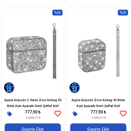
%26
%26
Apple Airpods 3. Nesil Zore Airbag 45
Apple Airpods Zore Airbag 45 Bilek
Bilek Askı Aparatlı Simli Şeffaf Kılıf
Askı Aparatlı Simli Şeffaf Kılıf
777,90 ₺
777,90 ₺
1.050,17 ₺
1.050,17 ₺
Sepete Ekle
Sepete Ekle