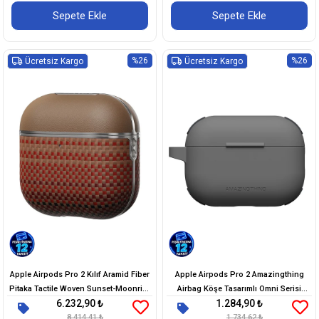
Sepete Ekle
Sepete Ekle
%26
%26
Ücretsiz Kargo
Ücretsiz Kargo
Apple Airpods Pro 2 Kılıf Aramid Fiber
Apple Airpods Pro 2 Amazingthing
Pitaka Tactile Woven Sunset-Moonrise
Airbag Köşe Tasarımlı Omni Serisi
6.232,90 ₺
1.284,90 ₺
Serisi Sunset Kapak
Silikon Kapak
8.414,41 ₺
1.734,62 ₺