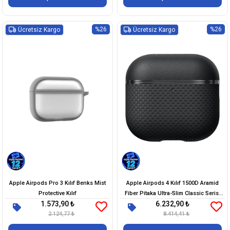
%26
%26
Ücretsiz Kargo
Ücretsiz Kargo
Apple Airpods Pro 3 Kılıf Benks Mist
Apple Airpods 4 Kılıf 1500D Aramid
Protective Kılıf
Fiber Pitaka Ultra-Slim Classic Serisi
1.573,90 ₺
6.232,90 ₺
Black-Grey Twill Kapak
2.124,77 ₺
8.414,41 ₺