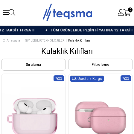
0
SATI
TÜM ÜRÜNLERDE PEŞİN FİYATINA 12 TAKSİT FIRSATI
Anasayfa
GİYİLEBİLİR TEKNOLOJİLER
Kulaklık Kılıfları
Kulaklık Kılıfları
Sıralama
Filtreleme
%22
%22
Ücretsiz Kargo