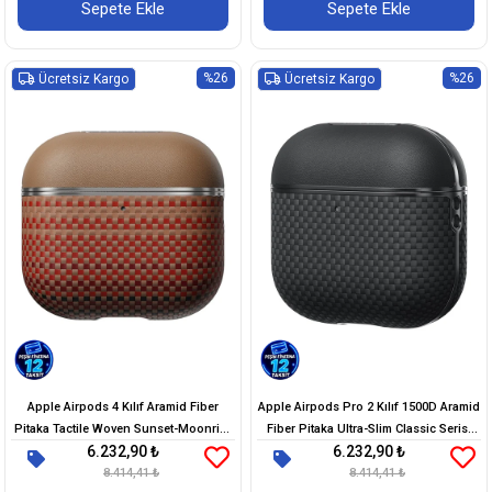
Sepete Ekle
Sepete Ekle
%26
%26
Ücretsiz Kargo
Ücretsiz Kargo
Apple Airpods 4 Kılıf Aramid Fiber
Apple Airpods Pro 2 Kılıf 1500D Aramid
Pitaka Tactile Woven Sunset-Moonrise
Fiber Pitaka Ultra-Slim Classic Serisi
6.232,90 ₺
6.232,90 ₺
Serisi Sunset Kapak
Black-Grey Twill Kapak
8.414,41 ₺
8.414,41 ₺