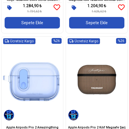
1.284,90 ₺
1.204,90 ₺
Kapak
Kılıf
1.734,62 ₺
1.626,62 ₺
Sepete Ekle
Sepete Ekle
%26
%26
Ücretsiz Kargo
Ücretsiz Kargo
Apple Airpods Pro 2 Amazingthing
Apple Airpods Pro 2 Kılıf Magsafe Şarj