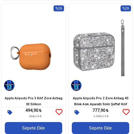
%26
%26
Apple Airpods Pro 3 Kılıf Zore Airbag
Apple Airpods Pro 2 Zore Airbag 45
03 Silikon
Bilek Askı Aparatlı Simli Şeffaf Kılıf
494,90 ₺
777,90 ₺
668,12 ₺
1.050,17 ₺
Sepete Ekle
Sepete Ekle