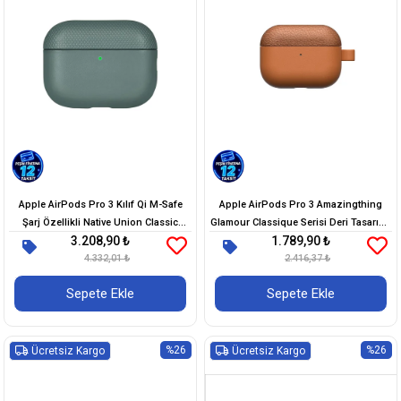
Apple AirPods Pro 3 Kılıf Qi M-Safe
Apple AirPods Pro 3 Amazingthing
Şarj Özellikli Native Union Classic
Glamour Classique Serisi Deri Tasarımlı
3.208,90 ₺
1.789,90 ₺
Serisi Suni Deri Kapak
Kapak
4.332,01 ₺
2.416,37 ₺
Sepete Ekle
Sepete Ekle
%26
%26
Ücretsiz Kargo
Ücretsiz Kargo