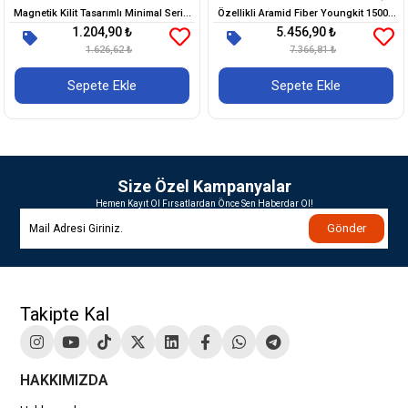
Magnetik Kilit Tasarımlı Minimal Serisi
Özellikli Aramid Fiber Youngkit 1500D
1.204,90 ₺
5.456,90 ₺
Kılıf
Kevlar Extreme Wing Serisi Kapak
1.626,62 ₺
7.366,81 ₺
Sepete Ekle
Sepete Ekle
Size Özel Kampanyalar
Hemen Kayıt Ol Fırsatlardan Önce Sen Haberdar Ol!
Gönder
Takipte Kal
HAKKIMIZDA