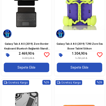
Galaxy Tab A 8.0 (2019) Zore Border
Galaxy Tab A 8.0 (2019) T290 Zore Eva
Keyboard Bluetooh Bağlantılı Standlı
Boxer Tablet Silikon
2.469,90 ₺
1.304,90 ₺
Klavyeli Tablet Kılıfı
3.334,36 ₺
1.761,61 ₺
Sepete Ekle
Sepete Ekle
%26
%26
Ücretsiz Kargo
Ücretsiz Kargo