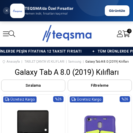
TEQSMA’da Özel Fırsatlar
×
Görüntüle
Hemen indir, fırsatları kaçırma!
0
E PEŞİN FİYATINA 12 TAKSİT FIRSATI
TÜM ÜRÜNLERDE PEŞİN F
Anasayfa
TABLET ÇANTA VE KILIFLARI
Samsung
Galaxy Tab A 8.0 (2019) Kılıfları
Galaxy Tab A 8.0 (2019) Kılıfları
Sıralama
Filtreleme
%26
%26
Ücretsiz Kargo
Ücretsiz Kargo