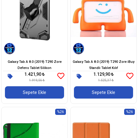
Galaxy Tab A 8.0 (2019) T290 Zore
Galaxy Tab A 8.0 (2019) T290 Zore iBuy
Defens Tablet Silikon
Standlı Tablet Kılıf
1.421,90 ₺
1.129,90 ₺
1.919,56 ₺
1.525,37 ₺
Sepete Ekle
Sepete Ekle
%26
%26