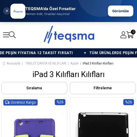
TEQSMA’da Özel Fırsatlar
×
Görüntüle
Hemen indir, fırsatları kaçırma!
0
ŞİN FİYATINA 12 TAKSİT FIRSATI
TÜM ÜRÜNLERDE PEŞİN FİYAT
Anasayfa
TABLET ÇANTA VE KILIFLARI
Apple
iPad 3 Kılıfları Kılıfları
iPad 3 Kılıfları Kılıfları
Sıralama
Filtreleme
%26
%26
Ücretsiz Kargo