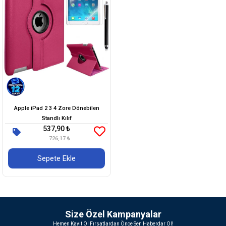
Apple iPad 2 3 4 Zore Dönebilen
Standlı Kılıf
537,90 ₺
726,17 ₺
Sepete Ekle
Size Özel Kampanyalar
Hemen Kayıt Ol Fırsatlardan Önce Sen Haberdar Ol!