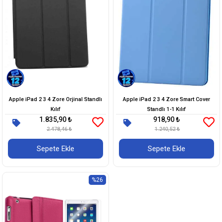
Apple iPad 2 3 4 Zore Orjinal Standlı
Apple iPad 2 3 4 Zore Smart Cover
Kılıf
Standlı 1-1 Kılıf
1.835,90 ₺
918,90 ₺
2.478,46 ₺
1.240,52 ₺
Sepete Ekle
Sepete Ekle
%26