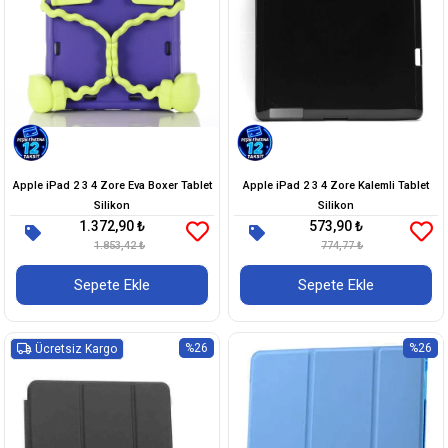
Apple iPad 2 3 4 Zore Eva Boxer Tablet
Apple iPad 2 3 4 Zore Kalemli Tablet
Silikon
Silikon
1.372,90 ₺
573,90 ₺
1.853,42 ₺
774,77 ₺
Sepete Ekle
Sepete Ekle
%26
%26
Ücretsiz Kargo