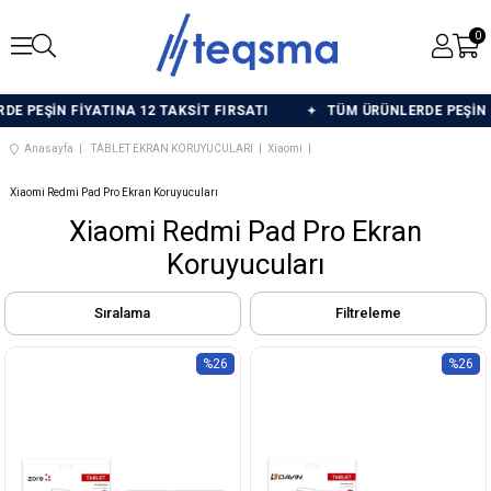
0
PEŞİN FİYATINA 12 TAKSİT FIRSATI
TÜM ÜRÜNLERDE PEŞİN FİY
Anasayfa
TABLET EKRAN KORUYUCULARI
Xiaomi
Xiaomi Redmi Pad Pro Ekran Koruyucuları
Xiaomi Redmi Pad Pro Ekran
Koruyucuları
Sıralama
Filtreleme
%26
%26