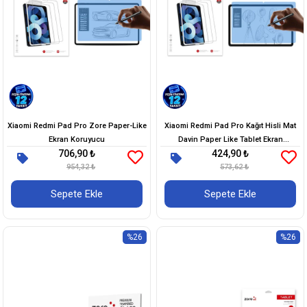
Xiaomi Redmi Pad Pro Zore Paper-Like
Xiaomi Redmi Pad Pro Kağıt Hisli Mat
Ekran Koruyucu
Davin Paper Like Tablet Ekran
706,90 ₺
424,90 ₺
Koruyucu
954,32 ₺
573,62 ₺
Sepete Ekle
Sepete Ekle
%26
%26