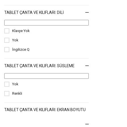
Galaxy Tab A 7.0 Kılıfları
Galaxy Tab 8.0 Kılıfları
TABLET ÇANTA VE KILIFLARI: DILI
Galaxy Tab 4 8.0 Kılıfları
Klavye Yok
Galaxy Note 10.1 Kılıfları
Yok
iPad Mini (6. Nesil) Kılıfları
İngilizce Q
TABLET ÇANTA VE KILIFLARI: SÜSLEME
Yok
Renkli
TABLET ÇANTA VE KILIFLARI: EKRAN BOYUTU