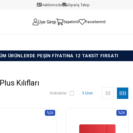
Hakkımızda
Sipariş Takip
Üye Girişi
Sepetim
0
Favorilerim
0
 PEŞİN FİYATINA 12 TAKSİT FIRSATI
TÜM ÜRÜN
lus Kılıfları
Stoktakiler
5 Ürün
%26
%26