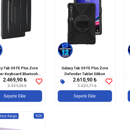
xy Tab S9 FE Plus Zore
Galaxy Tab S9 FE Plus Zore
er Keyboard Bluetooh
Defender Tablet Silikon
2.469,90 ₺
2.610,90 ₺
ılı Standlı Klavyeli Tablet
3.334,36 ₺
Kılıfı
3.524,71 ₺
Sepete Ekle
Sepete Ekle
%26
tsiz Kargo