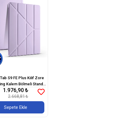
Tab S9 FE Plus Kılıf Zore
ding Kalem Bölmeli Standlı
1.976,90 ₺
Kılıf
2.668,81 ₺
Sepete Ekle