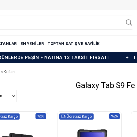
ATANLAR
EN YENİLER
TOPTAN SATIŞ VE BAYİLİK
İN FİYATINA 12 TAKSİT FIRSATI
TÜM ÜRÜNLERDE
 Kılıfları
Galaxy Tab S9 Fe P
%26
%26
tsiz Kargo
Ücretsiz Kargo