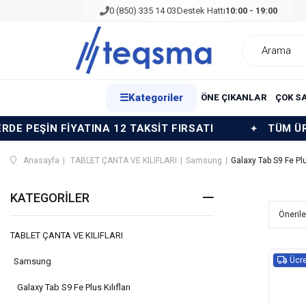
0 (850) 335 14 03
Destek Hattı
10:00 - 19:00
☰
Kategoriler
ÖNE ÇIKANLAR
ÇOK S
YATINA 12 TAKSİT FIRSATI
TÜM ÜRÜNLERDE PEŞ
Anasayfa
TABLET ÇANTA VE KILIFLARI
Samsung
Galaxy Tab S9 Fe Plus
KATEGORILER
TABLET ÇANTA VE KILIFLARI
Ücre
Samsung
Galaxy Tab S9 Fe Plus Kılıfları