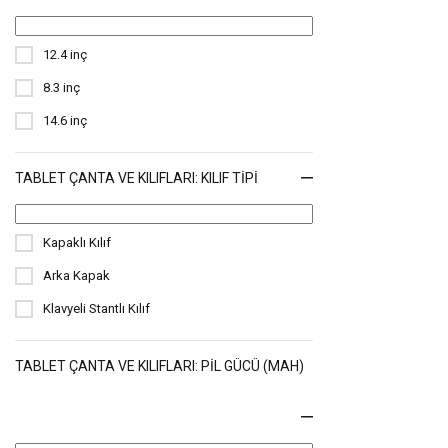
12.4 inç
8.3 inç
14.6 inç
TABLET ÇANTA VE KILIFLARI: KILIF TIPI
Kapaklı Kılıf
Arka Kapak
Klavyeli Stantlı Kılıf
TABLET ÇANTA VE KILIFLARI: PIL GÜCÜ (MAH)