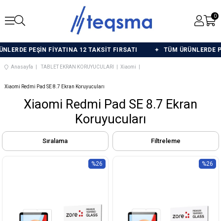
0
ERDE PEŞİN FİYATINA 12 TAKSİT FIRSATI
TÜM ÜRÜNLERDE PEŞİ
Anasayfa
TABLET EKRAN KORUYUCULARI
Xiaomi
Xiaomi Redmi Pad SE 8.7 Ekran Koruyucuları
Xiaomi Redmi Pad SE 8.7 Ekran
Koruyucuları
Sıralama
Filtreleme
%26
%26