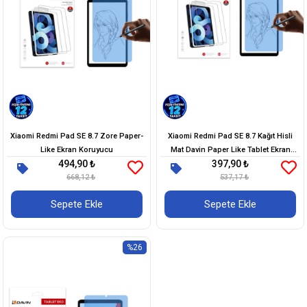
Xiaomi Redmi Pad SE 8.7 Zore Paper-
Xiaomi Redmi Pad SE 8.7 Kağıt Hisli
Like Ekran Koruyucu
Mat Davin Paper Like Tablet Ekran
494,90 ₺
397,90 ₺
Koruyucu
668,12 ₺
537,17 ₺
Sepete Ekle
Sepete Ekle
%26