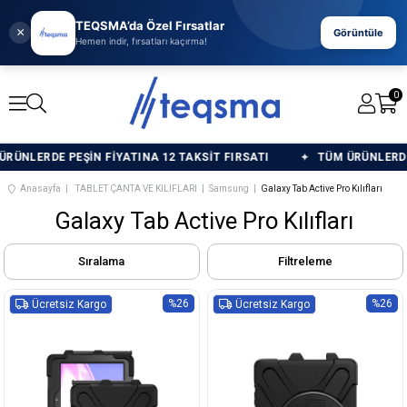
TEQSMA’da Özel Fırsatlar
×
Görüntüle
Hemen indir, fırsatları kaçırma!
0
ÜNLERDE PEŞİN FİYATINA 12 TAKSİT FIRSATI
TÜM ÜRÜNLERDE P
Anasayfa
TABLET ÇANTA VE KILIFLARI
Samsung
Galaxy Tab Active Pro Kılıfları
Galaxy Tab Active Pro Kılıfları
Sıralama
Filtreleme
%26
%26
Ücretsiz Kargo
Ücretsiz Kargo