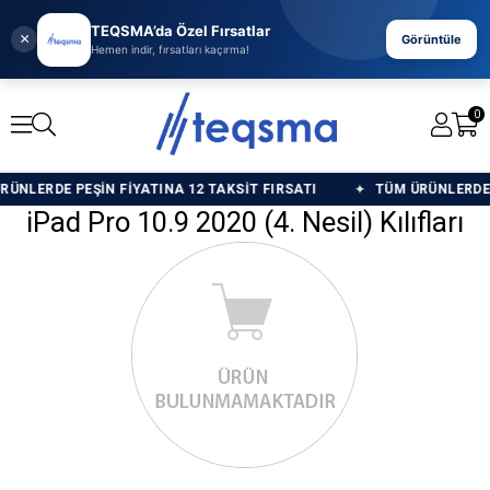
TEQSMA’da Özel Fırsatlar
×
Görüntüle
Hemen indir, fırsatları kaçırma!
0
NLERDE PEŞİN FİYATINA 12 TAKSİT FIRSATI
TÜM ÜRÜNLERDE PE
iPad Pro 10.9 2020 (4. Nesil) Kılıfları