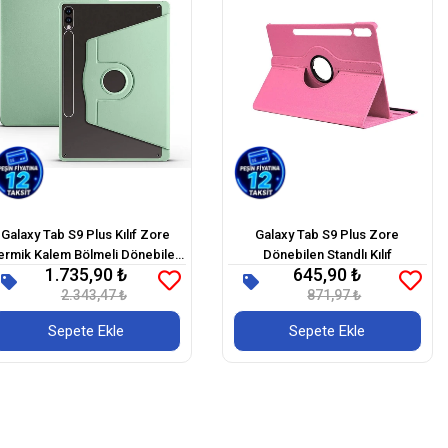
Galaxy Tab S9 Plus Kılıf Zore
Galaxy Tab S9 Plus Zore
ermik Kalem Bölmeli Dönebilen
Dönebilen Standlı Kılıf
1.735,90 ₺
645,90 ₺
Standlı Kılıf
2.343,47 ₺
871,97 ₺
Sepete Ekle
Sepete Ekle