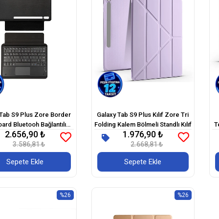
 Tab S9 Plus Zore Border
Galaxy Tab S9 Plus Kılıf Zore Tri
ard Bluetooh Bağlantılı
Folding Kalem Bölmeli Standlı Kılıf
T
2.656,90 ₺
1.976,90 ₺
lı Klavyeli Tablet Kılıfı
3.586,81 ₺
2.668,81 ₺
Sepete Ekle
Sepete Ekle
%26
%26