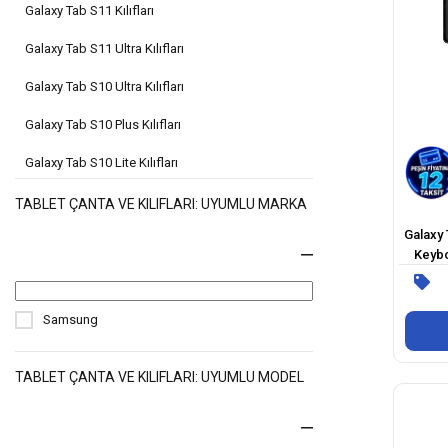
Galaxy Tab S11 Kılıfları
Galaxy Tab S11 Ultra Kılıfları
Galaxy Tab S10 Ultra Kılıfları
Galaxy Tab S10 Plus Kılıfları
Galaxy Tab S10 Lite Kılıfları
Galaxy Tab S10 Fe Plus Kılıfları
TABLET ÇANTA VE KILIFLARI: UYUMLU MARKA
Galaxy
Galaxy Tab S10 Fe Kılıfları
Keybo
Stand
Galaxy Tab S10 Kılıfları
Galaxy Tab S9 Ultra Kılıfları
Samsung
Galaxy Tab S9 Fe Plus Kılıfları
TABLET ÇANTA VE KILIFLARI: UYUMLU MODEL
Galaxy Tab S9 Fe Kılıfları
Galaxy Tab S9 Kılıfları