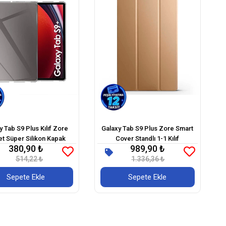
y Tab S9 Plus Kılıf Zore
Galaxy Tab S9 Plus Zore Smart
et Süper Silikon Kapak
Cover Standlı 1-1 Kılıf
380,90 ₺
989,90 ₺
514,22 ₺
1.336,36 ₺
Sepete Ekle
Sepete Ekle