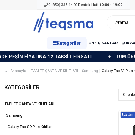
0 (850) 335 14 03
Destek Hattı
10:00 - 19:00
☰
Kategoriler
ÖNE ÇIKANLAR
ÇOK S
TINA 12 TAKSİT FIRSATI
TÜM ÜRÜNLERDE PEŞİN
Anasayfa
TABLET ÇANTA VE KILIFLARI
Samsung
Galaxy Tab S9 Plus Kı
KATEGORILER
TABLET ÇANTA VE KILIFLARI
Ücre
Samsung
Galaxy Tab S9 Plus Kılıfları