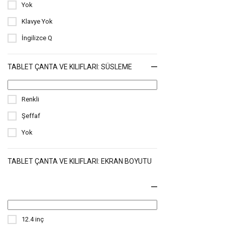
Galaxy Tab A 7.0 Kılıfları
Yok
Galaxy Tab 8.0 Kılıfları
Klavye Yok
İngilizce Q
Galaxy Tab 4 8.0 Kılıfları
Galaxy Note 10.1 Kılıfları
TABLET ÇANTA VE KILIFLARI: SÜSLEME
iPad Mini (6. Nesil) Kılıfları
Renkli
Şeffaf
Yok
TABLET ÇANTA VE KILIFLARI: EKRAN BOYUTU
12.4 inç