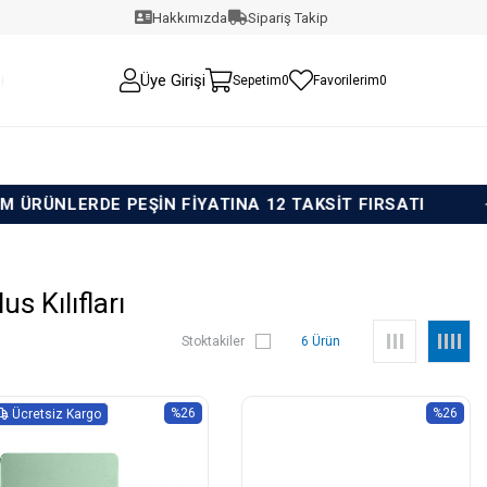
Hakkımızda
Sipariş Takip
Üye Girişi
Sepetim
0
Favorilerim
0
PEŞİN FİYATINA 12 TAKSİT FIRSATI
TÜM ÜRÜNL
s Kılıfları
Stoktakiler
6 Ürün
%26
%26
Ücretsiz Kargo