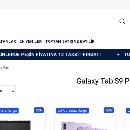
ATANLAR
EN YENİLER
TOPTAN SATIŞ VE BAYİLİK
 FİYATINA 12 TAKSİT FIRSATI
TÜM ÜRÜNLERDE 
lıfları
Galaxy Tab S9 Plu
%26
%26
tsiz Kargo
Ücretsiz Kargo