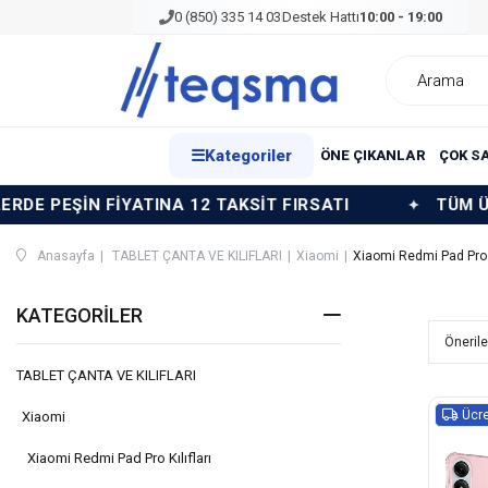
0 (850) 335 14 03
Destek Hattı
10:00 - 19:00
☰
Kategoriler
ÖNE ÇIKANLAR
ÇOK S
İYATINA 12 TAKSİT FIRSATI
TÜM ÜRÜNLERDE PE
Anasayfa
TABLET ÇANTA VE KILIFLARI
Xiaomi
Xiaomi Redmi Pad Pro K
KATEGORILER
TABLET ÇANTA VE KILIFLARI
Ücre
Xiaomi
Xiaomi Redmi Pad Pro Kılıfları