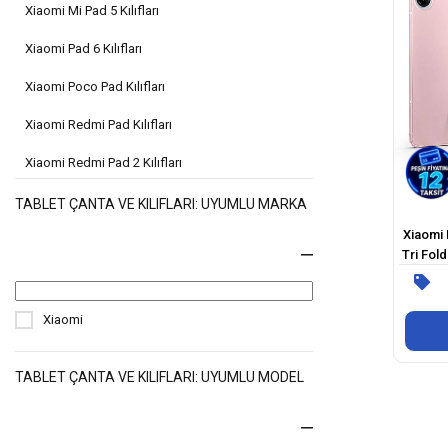
Xiaomi Mi Pad 5 Kılıfları
Xiaomi Pad 6 Kılıfları
Xiaomi Poco Pad Kılıfları
Xiaomi Redmi Pad Kılıfları
Xiaomi Redmi Pad 2 Kılıfları
Xiaomi Redmi Pad SE Kılıfları
TABLET ÇANTA VE KILIFLARI: UYUMLU MARKA
Xiaomi 
Xiaomi Redmi Pad SE 8.7 Kılıfları
Tri Fol
Xiaomi Redmi K Pad Kılıfları
Lenovo Tab M11 Kılıfları
Xiaomi
Xiaomi Pad 2 Kılıfları
TABLET ÇANTA VE KILIFLARI: UYUMLU MODEL