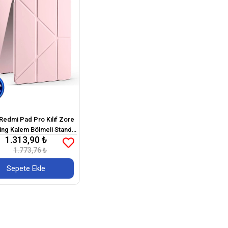
Redmi Pad Pro Kılıf Zore
ding Kalem Bölmeli Standlı
1.313,90 ₺
Kılıf
1.773,76 ₺
Sepete Ekle