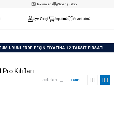
Hakkımızda
Sipariş Takip
Üye Girişi
Sepetim
0
Favorilerim
0
DE PEŞİN FİYATINA 12 TAKSİT FIRSATI
TÜM ÜR
ro Kılıfları
Stoktakiler
1 Ürün