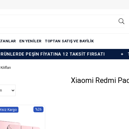
ATANLAR
EN YENİLER
TOPTAN SATIŞ VE BAYİLİK
ŞİN FİYATINA 12 TAKSİT FIRSATI
TÜM ÜRÜNLER
ılıfları
Xiaomi Redmi Pad P
%26
tsiz Kargo