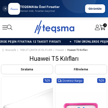
TEQSMA’da Özel Fırsatlar
×
Görüntüle
Hemen indir, fırsatları kaçırma!
0
 PEŞİN FİYATINA 12 TAKSİT FIRSATI
TÜM ÜRÜNLERDE PEŞİN Fİ
Anasayfa
TABLET ÇANTA VE KILIFLARI
Huawei
Huawei T5 Kılıfları
Huawei T5 Kılıfları
Sıralama
Filtreleme
%26
%26
Ücretsiz Kargo