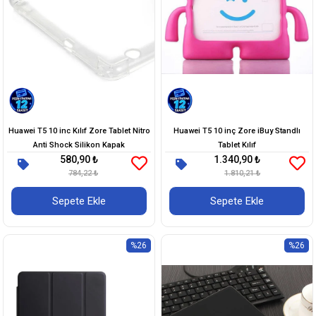
Huawei T5 10 inc Kılıf Zore Tablet Nitro
Huawei T5 10 inç Zore iBuy Standlı
Anti Shock Silikon Kapak
Tablet Kılıf
580,90 ₺
1.340,90 ₺
784,22 ₺
1.810,21 ₺
Sepete Ekle
Sepete Ekle
%26
%26