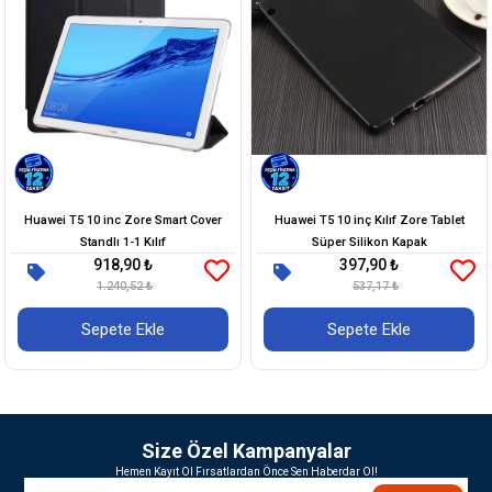
Huawei T5 10 inc Zore Smart Cover
Huawei T5 10 inç Kılıf Zore Tablet
Standlı 1-1 Kılıf
Süper Silikon Kapak
918,90 ₺
397,90 ₺
1.240,52 ₺
537,17 ₺
Sepete Ekle
Sepete Ekle
Size Özel Kampanyalar
Hemen Kayıt Ol Fırsatlardan Önce Sen Haberdar Ol!