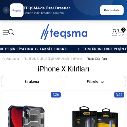
TEQSMA’da Özel Fırsatlar
×
Görüntüle
Hemen indir, fırsatları kaçırma!
0
EŞİN FİYATINA 12 TAKSİT FIRSATI
TÜM ÜRÜNLERDE PEŞİN FİYAT
Anasayfa
TELEFON KILIFLARI VE KAPAKLARI
iPhone
iPhone X Kılıfları
iPhone X Kılıfları
Sıralama
Filtreleme
%26
%26