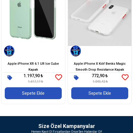
Apple iPhone XR 6.1 UR Ice Cube
Apple iPhone X Kılıf Benks Magic
Kapak
Smooth Drop Resistance Kapak
1.197,90 ₺
772,90 ₺
1.617,17 ₺
1.043,42 ₺
Sepete Ekle
Sepete Ekle
Size Özel Kampanyalar
Hemen Kayıt Ol Fırsatlardan Önce Sen Haberdar Ol!