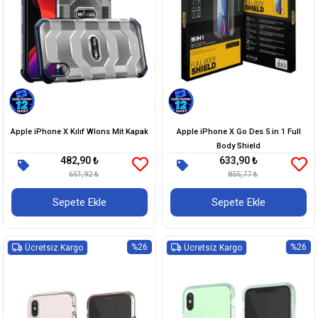
Apple iPhone X Kılıf Wlons Mit Kapak
Apple iPhone X Go Des 5 in 1 Full
Body Shield
482,90 ₺
633,90 ₺
651,92 ₺
855,77 ₺
Sepete Ekle
Sepete Ekle
%26
%26
Ücretsiz Kargo
Ücretsiz Kargo