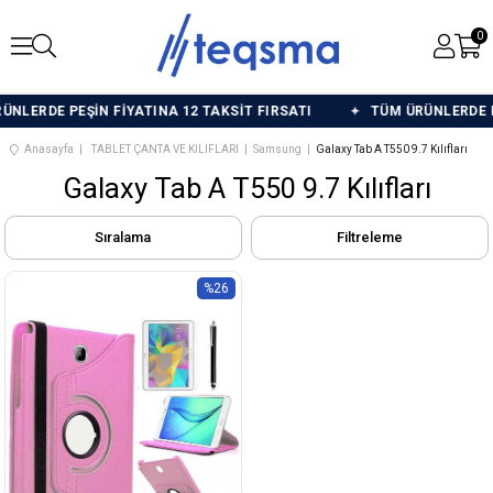
0
LERDE PEŞİN FİYATINA 12 TAKSİT FIRSATI
TÜM ÜRÜNLERDE PEŞ
Anasayfa
TABLET ÇANTA VE KILIFLARI
Samsung
Galaxy Tab A T550 9.7 Kılıfları
Galaxy Tab A T550 9.7 Kılıfları
Sıralama
Filtreleme
%26