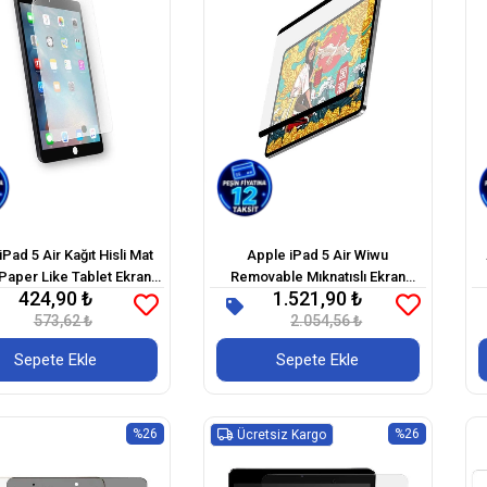
Pad 5 Air Kağıt Hisli Mat
Apple iPad 5 Air Wiwu
Paper Like Tablet Ekran
Removable Mıknatıslı Ekran
424,90 ₺
1.521,90 ₺
Koruyucu
Koruyucu
573,62 ₺
2.054,56 ₺
Sepete Ekle
Sepete Ekle
%26
%26
Ücretsiz Kargo