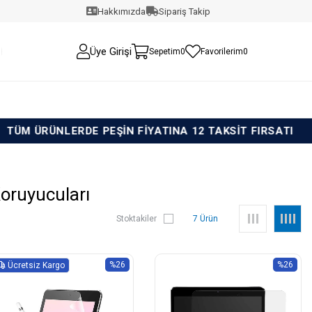
Hakkımızda
Sipariş Takip
Üye Girişi
Sepetim
0
Favorilerim
0
LERDE PEŞİN FİYATINA 12 TAKSİT FIRSATI
TÜM
Koruyucuları
Stoktakiler
7 Ürün
%26
%26
Ücretsiz Kargo