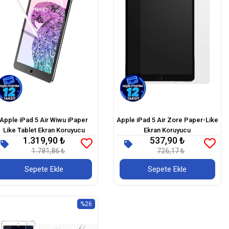
Apple iPad 5 Air ​Wiwu iPaper
Apple iPad 5 Air Zore Paper-Like
Like Tablet Ekran Koruyucu
Ekran Koruyucu
1.319,90 ₺
537,90 ₺
1.781,86 ₺
726,17 ₺
Sepete Ekle
Sepete Ekle
%26