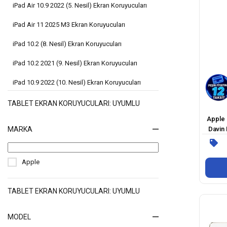
iPad Air 10.9 2022 (5. Nesil) Ekran Koruyucuları
iPad Air 11 2025 M3 Ekran Koruyucuları
iPad 10.2 (8. Nesil) Ekran Koruyucuları
iPad 10.2 2021 (9. Nesil) Ekran Koruyucuları
iPad 10.9 2022 (10. Nesil) Ekran Koruyucuları
iPad 2025 (11. Nesil) Ekran Koruyucuları
TABLET EKRAN KORUYUCULARI: UYUMLU
Apple i
iPad 2 Ekran Koruyucuları
MARKA
Davin 
iPad Air 6 Ekran Koruyucuları
iPad 9.7 2017 Ekran Koruyucuları
Apple
iPad 9.7 2018 (6. Nesil) Ekran Koruyucuları
TABLET EKRAN KORUYUCULARI: UYUMLU
iPad Air 10.9 2020 (4. Nesil) Ekran Koruyucuları
MODEL
iPad Air 11 2024 Ekran Koruyucuları