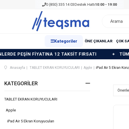
0 (850) 335 14 03
Destek Hattı
10:00 - 19:00
☰
Kategoriler
ÖNE ÇIKANLAR
ÇOK S
N FİYATINA 12 TAKSİT FIRSATI
TÜM ÜRÜNLERDE
Anasayfa
TABLET EKRAN KORUYUCULARI
Apple
iPad Air 5 Ekran Koru
KATEGORILER
TABLET EKRAN KORUYUCULARI
Apple
iPad Air 5 Ekran Koruyucuları