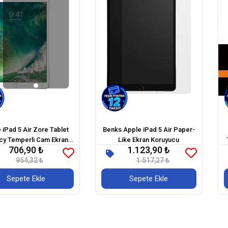
 iPad 5 Air Zore Tablet
Benks Apple iPad 5 Air Paper-
cy Temperli Cam Ekran
Like Ekran Koruyucu
706,90 ₺
1.123,90 ₺
Koruyucu
954,32 ₺
1.517,27 ₺
Sepete Ekle
Sepete Ekle