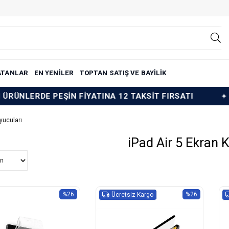
ATANLAR
EN YENİLER
TOPTAN SATIŞ VE BAYİLİK
 PEŞİN FİYATINA 12 TAKSİT FIRSATI
TÜM ÜRÜN
yucuları
iPad Air 5 Ekran 
%26
%26
Ücretsiz Kargo