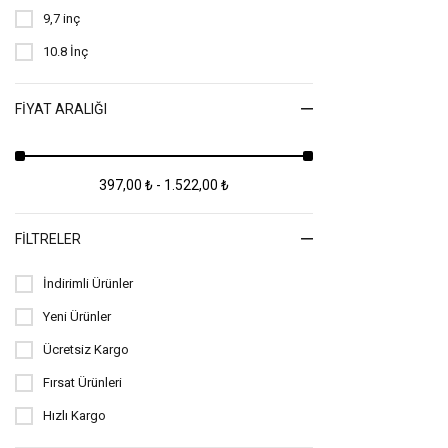
11 inç iPad Pro (4. Nesil) Ekran Koruyucuları
9,7 inç
iPad Pro 11 2025 Ekran Koruyucuları
10.8 İnç
iPad Air 11 inç 2025 M3 Ekran Koruyucuları
FIYAT ARALIĞI
iPad (10. Nesil) Ekran Koruyucuları
iPad (9. Nesil) Ekran Koruyucuları
397,00 ₺ - 1.522,00 ₺
iPad 3 Ekran Koruyucuları
iPad 4 Ekran Koruyucuları
FILTRELER
iPad Air 10.9 2022 (10. Nesil) Ekran Koruyucuları
İndirimli Ürünler
iPad Air 10.9 2022 (4. Nesil) Ekran Koruyucuları
Yeni Ürünler
iPad Air 10.9 2022 (5. Nesil) Ekran Koruyucuları
Ücretsiz Kargo
Fırsat Ürünleri
iPad Air 12.9 2022 M2 Ekran Koruyucuları
Hızlı Kargo