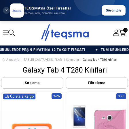
TEQSMA’da Özel Fırsatlar
×
Görüntüle
Hemen indir, fırsatları kaçırma!
0
NLERDE PEŞİN FİYATINA 12 TAKSİT FIRSATI
TÜM ÜRÜNLERDE PE
Anasayfa
TABLET ÇANTA VE KILIFLARI
Samsung
Galaxy Tab 4 T280 Kılıfları
Galaxy Tab 4 T280 Kılıfları
Sıralama
Filtreleme
%26
%26
Ücretsiz Kargo