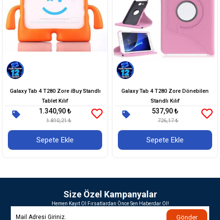
Galaxy Tab 4 T280 Zore iBuy Standlı
Galaxy Tab 4 T280 Zore Dönebilen
Tablet Kılıf
Standlı Kılıf
1.340,90 ₺
537,90 ₺
1.810,21 ₺
726,17 ₺
Sepete Ekle
Sepete Ekle
Size Özel Kampanyalar
Hemen Kayıt Ol Fırsatlardan Önce Sen Haberdar Ol!
Gönder