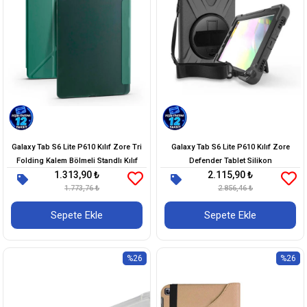
Galaxy Tab S6 Lite P610 Kılıf Zore Tri
Galaxy Tab S6 Lite P610 Kılıf Zore
Folding Kalem Bölmeli Standlı Kılıf
Defender Tablet Silikon
1.313,90 ₺
2.115,90 ₺
1.773,76 ₺
2.856,46 ₺
Sepete Ekle
Sepete Ekle
%26
%26