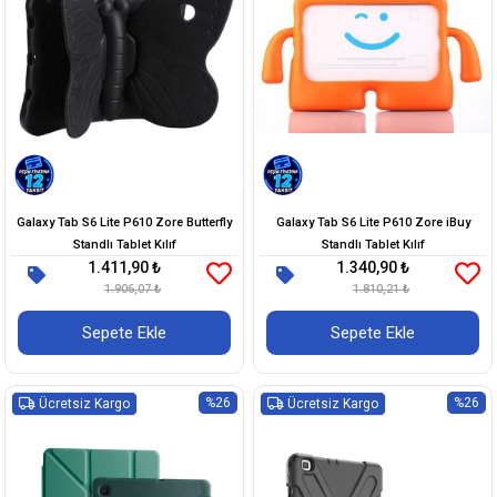
Galaxy Tab S6 Lite P610 Zore Butterfly
Galaxy Tab S6 Lite P610 Zore iBuy
Standlı Tablet Kılıf
Standlı Tablet Kılıf
1.411,90 ₺
1.340,90 ₺
1.906,07 ₺
1.810,21 ₺
Sepete Ekle
Sepete Ekle
%26
%26
Ücretsiz Kargo
Ücretsiz Kargo