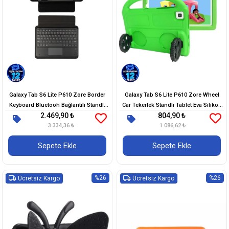
Galaxy Tab S6 Lite P610 Zore Border
Galaxy Tab S6 Lite P610 Zore Wheel
Keyboard Bluetooh Bağlantılı Standlı
Car Tekerlek Standlı Tablet Eva Silikon
2.469,90 ₺
804,90 ₺
Klavyeli Tablet Kılıfı
Kılıf
3.334,36 ₺
1.086,62 ₺
Sepete Ekle
Sepete Ekle
%26
%26
Ücretsiz Kargo
Ücretsiz Kargo