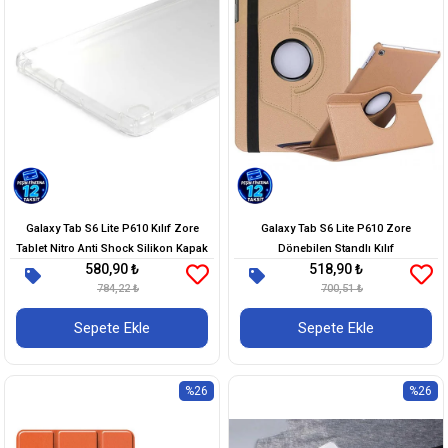
Galaxy Tab S6 Lite P610 Kılıf Zore
Galaxy Tab S6 Lite P610 Zore
Tablet Nitro Anti Shock Silikon Kapak
Dönebilen Standlı Kılıf
580,90 ₺
518,90 ₺
784,22 ₺
700,51 ₺
Sepete Ekle
Sepete Ekle
%26
%26