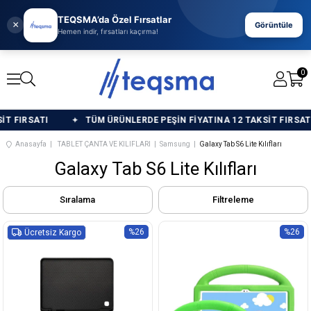
TEQSMA’da Özel Fırsatlar
×
Görüntüle
Hemen indir, fırsatları kaçırma!
0
RSATI
TÜM ÜRÜNLERDE PEŞİN FİYATINA 12 TAKSİT FIRSATI
Anasayfa
TABLET ÇANTA VE KILIFLARI
Samsung
Galaxy Tab S6 Lite Kılıfları
Galaxy Tab S6 Lite Kılıfları
Sıralama
Filtreleme
%26
%26
Ücretsiz Kargo