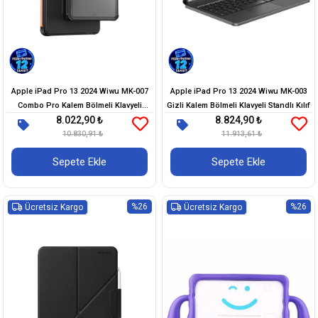
Apple iPad Pro 13 2024 Wiwu MK-007
Apple iPad Pro 13 2024 Wiwu MK-003
Combo Pro Kalem Bölmeli Klavyeli
Gizli Kalem Bölmeli Klavyeli Standlı Kılıf
8.022,90 ₺
8.824,90 ₺
Standlı Kılıf
10.830,91 ₺
11.913,61 ₺
Sepete Ekle
Sepete Ekle
%26
%26
Ücretsiz Kargo
Ücretsiz Kargo