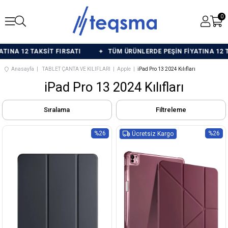
0
2 TAKSİT FIRSATI
TÜM ÜRÜNLERDE PEŞİN FİYATINA 12 TAKSİT 
Anasayfa
TABLET ÇANTA VE KILIFLARI
Apple
iPad Pro 13 2024 Kılıfları
iPad Pro 13 2024 Kılıfları
Sıralama
Filtreleme
%26
%26
Ücretsiz Kargo