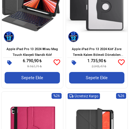
Apple iPad Pro 13 2024 Wiwu Mag
Apple iPad Pro 13 2024 Kılıf Zore
Touch Klavyeli Standlı Kılıf
Termik Kalem Bölmeli Dönebilen
6.790,90 ₺
1.735,90 ₺
Standlı Kılıf
9.167,71 ₺
2.343,47 ₺
Sepete Ekle
Sepete Ekle
%26
%26
Ücretsiz Kargo