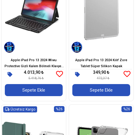
Apple iPad Pro 13 2024 Wiwu
Apple iPad Pro 13 2024 Kılıf Zore
Protective Gizli Kalem Bölmeli Klavyeli
Tablet Süper Silikon Kapak
4.013,90 ₺
349,90 ₺
Kılıf
5.418,76 ₺
472,37 ₺
Sepete Ekle
Sepete Ekle
%26
%26
Ücretsiz Kargo