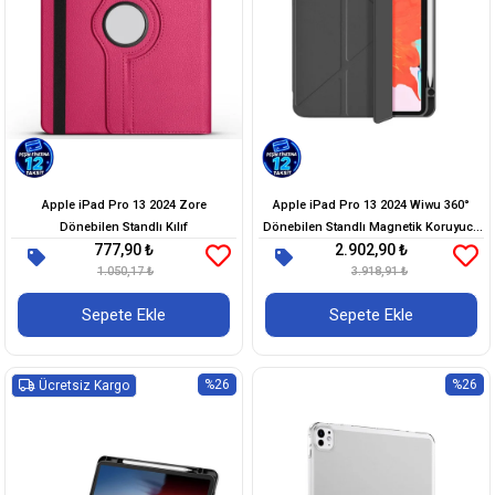
Apple iPad Pro 13 2024 Zore
Apple iPad Pro 13 2024 Wiwu 360°
Dönebilen Standlı Kılıf
Dönebilen Standlı Magnetik Koruyucu
777,90 ₺
2.902,90 ₺
Tablet Kılıfı
1.050,17 ₺
3.918,91 ₺
Sepete Ekle
Sepete Ekle
%26
%26
Ücretsiz Kargo