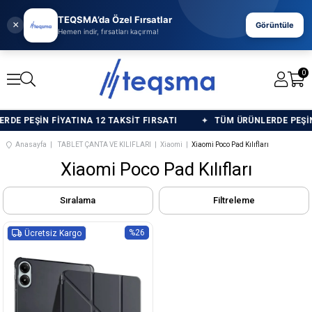
TEQSMA’da Özel Fırsatlar
×
Görüntüle
Hemen indir, fırsatları kaçırma!
0
E PEŞİN FİYATINA 12 TAKSİT FIRSATI
TÜM ÜRÜNLERDE PEŞİN F
Anasayfa
TABLET ÇANTA VE KILIFLARI
Xiaomi
Xiaomi Poco Pad Kılıfları
Xiaomi Poco Pad Kılıfları
Sıralama
Filtreleme
%26
Ücretsiz Kargo