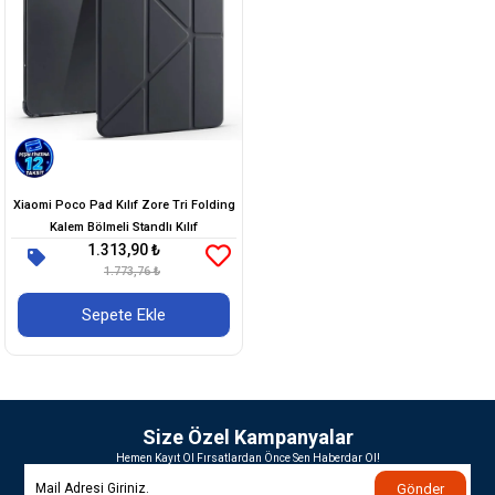
Xiaomi Poco Pad Kılıf Zore Tri Folding
Kalem Bölmeli Standlı Kılıf
1.313,90 ₺
1.773,76 ₺
Sepete Ekle
Size Özel Kampanyalar
Hemen Kayıt Ol Fırsatlardan Önce Sen Haberdar Ol!
Gönder