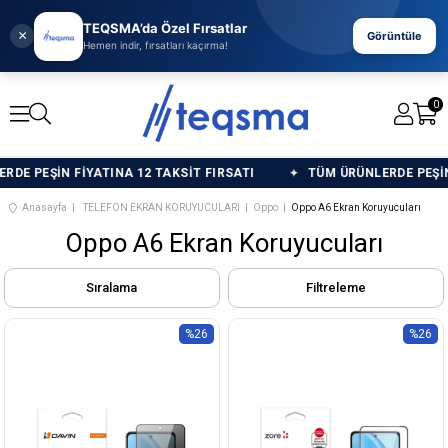
TEQSMA’da Özel Fırsatlar
×
Görüntüle
Hemen indir, fırsatları kaçırma!
0
 PEŞİN FİYATINA 12 TAKSİT FIRSATI
TÜM ÜRÜNLERDE PEŞİN Fİ
Anasayfa
TELEFON EKRAN KORUYUCULARI
Oppo
Oppo A6 Ekran Koruyucuları
Oppo A6 Ekran Koruyucuları
Sıralama
Filtreleme
%26
%26