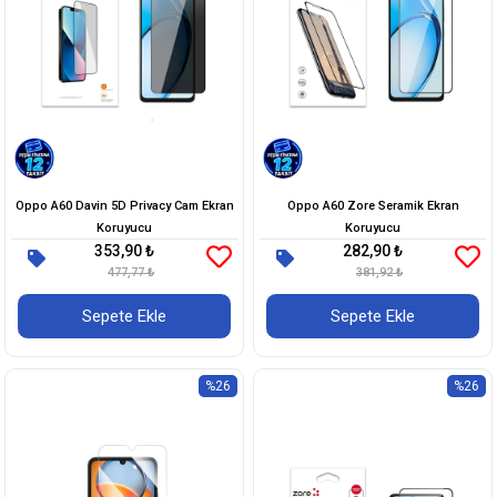
Oppo A60 Davin 5D Privacy Cam Ekran
Oppo A60 Zore Seramik Ekran
Koruyucu
Koruyucu
353,90 ₺
282,90 ₺
477,77 ₺
381,92 ₺
Sepete Ekle
Sepete Ekle
%26
%26