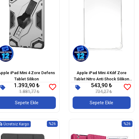
Apple iPad Mini 4 Zore Defens
Apple iPad Mini 4 Kılıf Zore
Tablet Silikon
Tablet Nitro Anti Shock Silikon
1.393,90 ₺
543,90 ₺
Kapak
1.881,77 ₺
734,27 ₺
Sepete Ekle
Sepete Ekle
%26
%26
Ücretsiz Kargo