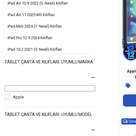
iPad Air 10.9 2022 (5. Nesil) Kılıfları
iPad Air 11 2025 M3 Kılıfları
iPad Mini 2024 (7. Nesil) Kılıfları
iPad Pro 12.9 2024 Kılıfları
iPad 10.2 2021 (9. Nesil) Kılıfları
iPad 10.9 2022 (10. Nesil) Kılıfları
TABLET ÇANTA VE KILIFLARI: UYUMLU MARKA
Apple
iPad 2025 (11. Nesil) Kılıfları
iPad 2 Kılıfları
iPad Air 5 Kılıfları
Apple
iPad Air 6 Kılıfları
TABLET ÇANTA VE KILIFLARI: UYUMLU MODEL
iPad 9.7 2017 Kılıfları
Ücre
iPad 9.7 2018 (6. Nesil) Kılıfları