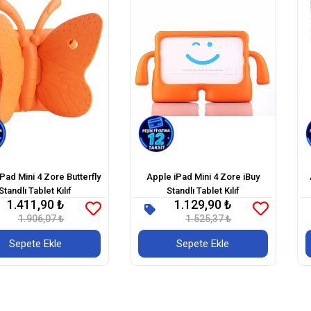
Pad Mini 4 Zore Butterfly
Apple iPad Mini 4 Zore iBuy
Standlı Tablet Kılıf
Standlı Tablet Kılıf
1.411,90 ₺
1.129,90 ₺
1.906,07 ₺
1.525,37 ₺
Sepete Ekle
Sepete Ekle