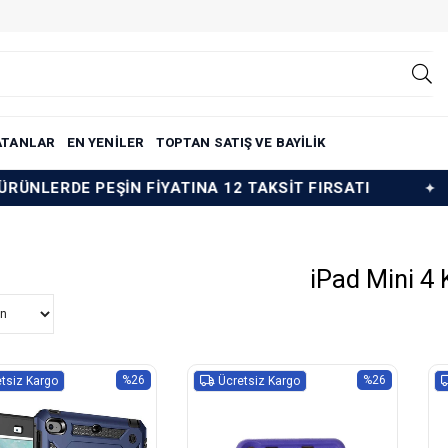
ATANLAR
EN YENİLER
TOPTAN SATIŞ VE BAYİLİK
İN FİYATINA 12 TAKSİT FIRSATI
TÜM ÜRÜNLERD
iPad Mini 4 Kı
%26
%26
tsiz Kargo
Ücretsiz Kargo