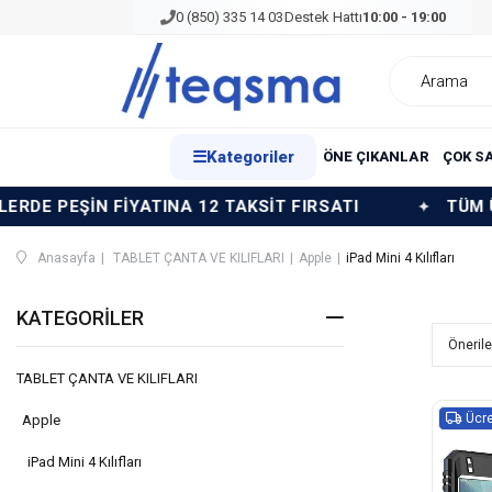
0 (850) 335 14 03
Destek Hattı
10:00 - 19:00
☰
Kategoriler
ÖNE ÇIKANLAR
ÇOK S
YATINA 12 TAKSİT FIRSATI
TÜM ÜRÜNLERDE PEŞ
Anasayfa
TABLET ÇANTA VE KILIFLARI
Apple
iPad Mini 4 Kılıfları
KATEGORILER
TABLET ÇANTA VE KILIFLARI
Ücre
Apple
iPad Mini 4 Kılıfları