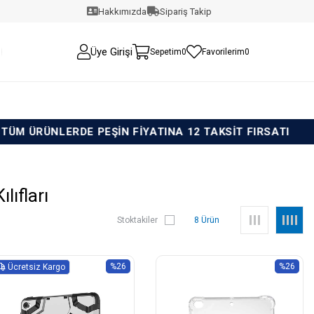
Hakkımızda
Sipariş Takip
Üye Girişi
Sepetim
0
Favorilerim
0
E PEŞİN FİYATINA 12 TAKSİT FIRSATI
TÜM ÜRÜ
lıfları
Stoktakiler
8 Ürün
%26
%26
Ücretsiz Kargo