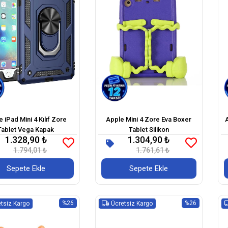
 iPad Mini 4 Kılıf Zore
Apple Mini 4 Zore Eva Boxer
Tablet Vega Kapak
Tablet Silikon
1.328,90 ₺
1.304,90 ₺
1.794,01 ₺
1.761,61 ₺
Sepete Ekle
Sepete Ekle
%26
%26
tsiz Kargo
Ücretsiz Kargo