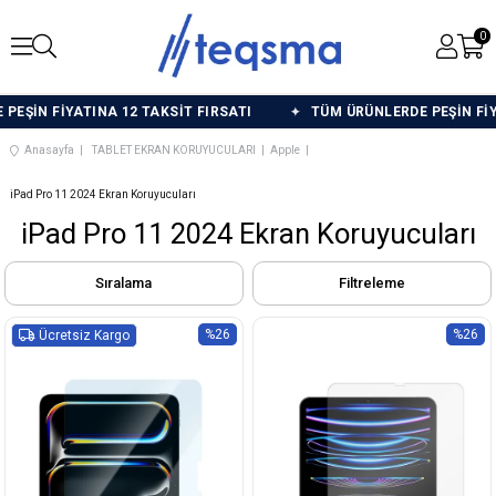
0
İN FİYATINA 12 TAKSİT FIRSATI
TÜM ÜRÜNLERDE PEŞİN FİYATI
Anasayfa
TABLET EKRAN KORUYUCULARI
Apple
iPad Pro 11 2024 Ekran Koruyucuları
iPad Pro 11 2024 Ekran Koruyucuları
Sıralama
Filtreleme
%26
%26
Ücretsiz Kargo