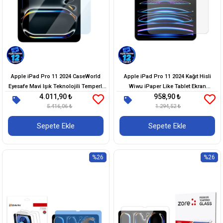
Apple iPad Pro 11 2024 CaseWorld
Apple iPad Pro 11 2024 Kağıt Hisli
Eyesafe Mavi Işık Teknolojili Temperli
Wiwu iPaper Like Tablet Ekran
4.011,90 ₺
958,90 ₺
Cam Ekran Koruyucu + Uygulama
Koruyucu
Aparatı
5.416,06 ₺
1.294,52 ₺
Sepete Ekle
Sepete Ekle
%26
%26