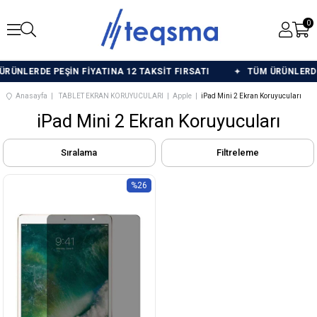
0
ÜNLERDE PEŞİN FİYATINA 12 TAKSİT FIRSATI
TÜM ÜRÜNLERDE P
Anasayfa
TABLET EKRAN KORUYUCULARI
Apple
iPad Mini 2 Ekran Koruyucuları
iPad Mini 2 Ekran Koruyucuları
Sıralama
Filtreleme
%26