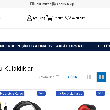
Hakkımızda
Sipariş Takip
Üye Girişi
Sepetim
0
Favorilerim
0
İYATINA 12 TAKSİT FIRSATI
TÜM ÜRÜNLERDE PE
 Kulaklıklar
Stoktakiler
16 Ürün
%26
%26
Ücretsiz Kargo
Ücretsiz Kargo