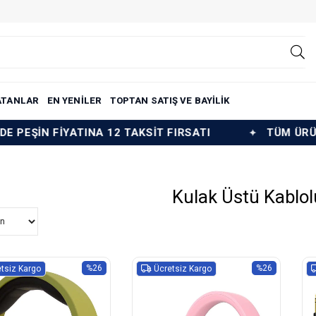
ATANLAR
EN YENİLER
TOPTAN SATIŞ VE BAYİLİK
NA 12 TAKSİT FIRSATI
TÜM ÜRÜNLERDE PEŞİN F
Kulak Üstü Kablolu
%26
%26
tsiz Kargo
Ücretsiz Kargo