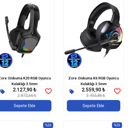
Zore Onikuma K20 RGB Oyuncu
Zore Onikuma K6 RGB Oyuncu
Kulaklığı 3.5mm
Kulaklığı 3.5mm
2.127,90 ₺
2.559,90 ₺
2.872,66 ₺
3.455,86 ₺
Sepete Ekle
Sepete Ekle
%26
%26