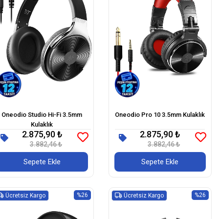
Oneodio Studio Hi-Fi 3.5mm
Oneodio Pro 10 3.5mm Kulaklık
Kulaklık
2.875,90 ₺
2.875,90 ₺
3.882,46 ₺
3.882,46 ₺
Sepete Ekle
Sepete Ekle
%26
%26
Ücretsiz Kargo
Ücretsiz Kargo