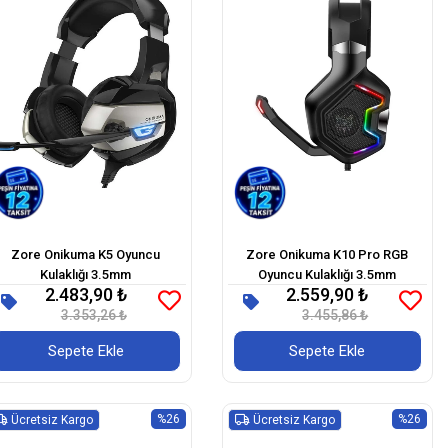
Zore Onikuma K5 Oyuncu
Zore Onikuma K10 Pro RGB
Kulaklığı 3.5mm
Oyuncu Kulaklığı 3.5mm
2.483,90 ₺
2.559,90 ₺
3.353,26 ₺
3.455,86 ₺
Sepete Ekle
Sepete Ekle
%26
%26
Ücretsiz Kargo
Ücretsiz Kargo