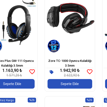
Yes Plus GM-111 Oyuncu
Zore TC-1000 Oyuncu Kulaklığı
Kulaklığı 3.5mm
3.5mm
1.163,90 ₺
1.942,90 ₺
1.571,26 ₺
2.622,92 ₺
Sepete Ekle
Sepete Ekle
%26
%26
tsiz Kargo