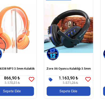
6338 MP3 3.5mm Kulaklık
Zore X6 Oyuncu Kulaklığı 3.5mm
866,90 ₺
1.163,90 ₺
1.170,31 ₺
1.571,26 ₺
Sepete Ekle
Sepete Ekle