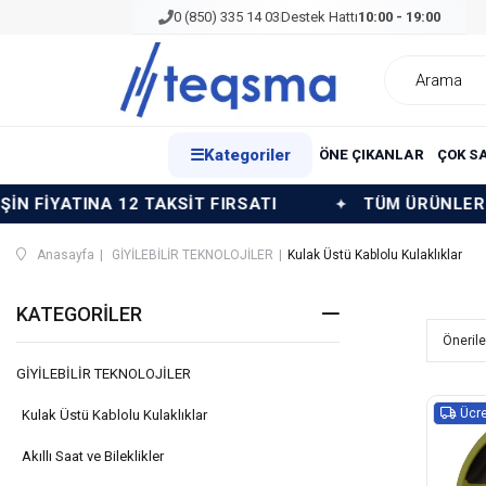
0 (850) 335 14 03
Destek Hattı
10:00 - 19:00
☰
Kategoriler
ÖNE ÇIKANLAR
ÇOK S
2 TAKSİT FIRSATI
TÜM ÜRÜNLERDE PEŞİN FİYATI
Anasayfa
GİYİLEBİLİR TEKNOLOJİLER
Kulak Üstü Kablolu Kulaklıklar
KATEGORILER
GİYİLEBİLİR TEKNOLOJİLER
Ücre
Kulak Üstü Kablolu Kulaklıklar
Akıllı Saat ve Bileklikler