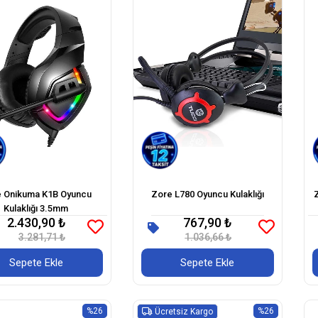
 Onikuma K1B Oyuncu
Zore L780 Oyuncu Kulaklığı
Kulaklığı 3.5mm
2.430,90 ₺
767,90 ₺
3.281,71 ₺
1.036,66 ₺
Sepete Ekle
Sepete Ekle
%26
%26
Ücretsiz Kargo