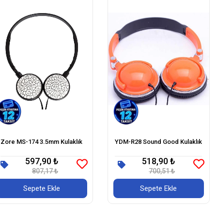
Zore MS-174 3.5mm Kulaklık
YDM-R28 Sound Good Kulaklık
597,90 ₺
518,90 ₺
807,17 ₺
700,51 ₺
Sepete Ekle
Sepete Ekle