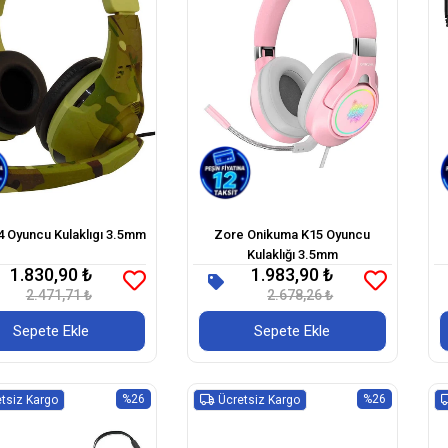
 Oyuncu Kulaklıgı 3.5mm
Zore Onikuma K15 Oyuncu
Kulaklığı 3.5mm
1.830,90 ₺
1.983,90 ₺
2.471,71 ₺
2.678,26 ₺
Sepete Ekle
Sepete Ekle
%26
%26
tsiz Kargo
Ücretsiz Kargo