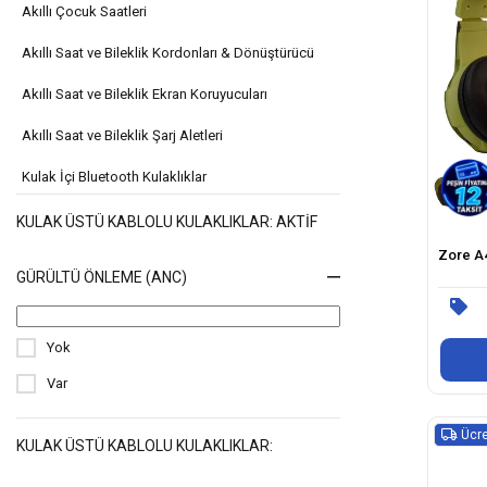
Akıllı Çocuk Saatleri
Akıllı Saat ve Bileklik Kordonları & Dönüştürücü
Akıllı Saat ve Bileklik Ekran Koruyucuları
Akıllı Saat ve Bileklik Şarj Aletleri
Kulak İçi Bluetooth Kulaklıklar
Kulak İçi Kablolu Kulaklıklar
KULAK ÜSTÜ KABLOLU KULAKLIKLAR: AKTIF
Zore A4
Kulak Üstü Bluetooth Kulaklıklar
GÜRÜLTÜ ÖNLEME (ANC)
Kulaklık Kılıfları
Kulaklık Şarj Aletleri
Yok
Kulaklık Aksesuarları
Var
Ücre
KULAK ÜSTÜ KABLOLU KULAKLIKLAR: