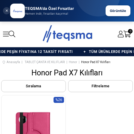
TEQSMA’da Özel Fırsatlar
×
Görüntüle
Hemen indir, fırsatları kaçırma!
0
PEŞİN FİYATINA 12 TAKSİT FIRSATI
TÜM ÜRÜNLERDE PEŞİN FİY
Anasayfa
TABLET ÇANTA VE KILIFLARI
Honor
Honor Pad X7 Kılıfları
Honor Pad X7 Kılıfları
Sıralama
Filtreleme
%26