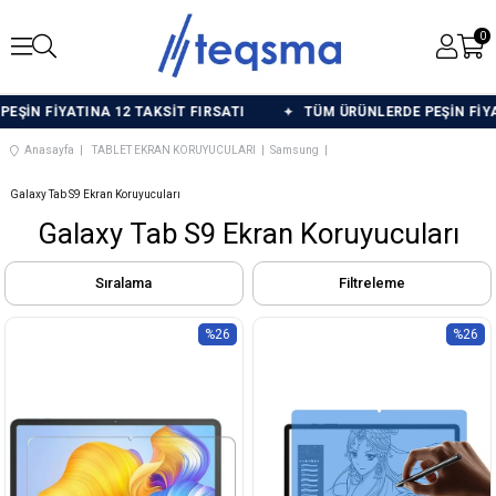
0
İN FİYATINA 12 TAKSİT FIRSATI
TÜM ÜRÜNLERDE PEŞİN FİYATI
Anasayfa
TABLET EKRAN KORUYUCULARI
Samsung
Galaxy Tab S9 Ekran Koruyucuları
Galaxy Tab S9 Ekran Koruyucuları
Sıralama
Filtreleme
%26
%26