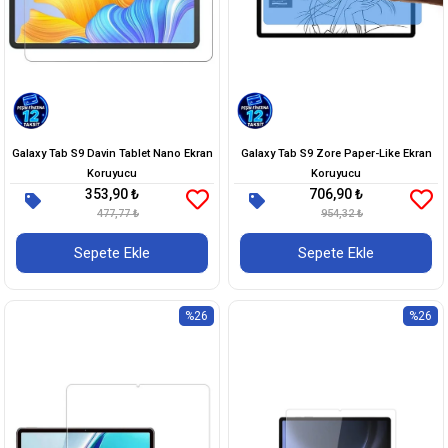
Galaxy Tab S9 Davin Tablet Nano Ekran
Galaxy Tab S9 Zore Paper-Like Ekran
Koruyucu
Koruyucu
353,90 ₺
706,90 ₺
477,77 ₺
954,32 ₺
Sepete Ekle
Sepete Ekle
%26
%26