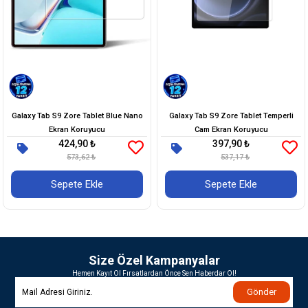
Galaxy Tab S9 Zore Tablet Blue Nano
Galaxy Tab S9 Zore Tablet Temperli
Ekran Koruyucu
Cam Ekran Koruyucu
424,90 ₺
397,90 ₺
573,62 ₺
537,17 ₺
Sepete Ekle
Sepete Ekle
Size Özel Kampanyalar
Hemen Kayıt Ol Fırsatlardan Önce Sen Haberdar Ol!
Gönder