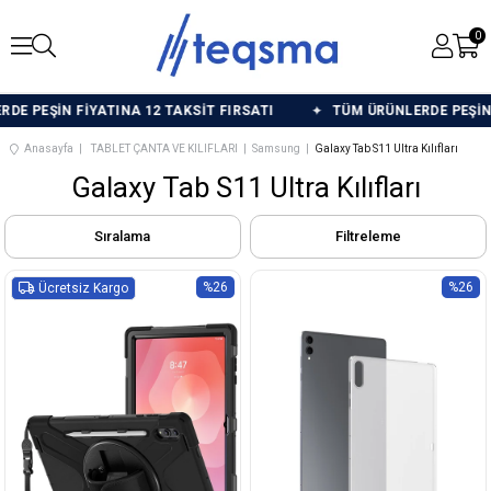
0
 PEŞİN FİYATINA 12 TAKSİT FIRSATI
TÜM ÜRÜNLERDE PEŞİN Fİ
Anasayfa
TABLET ÇANTA VE KILIFLARI
Samsung
Galaxy Tab S11 Ultra Kılıfları
Galaxy Tab S11 Ultra Kılıfları
Sıralama
Filtreleme
%26
%26
Ücretsiz Kargo