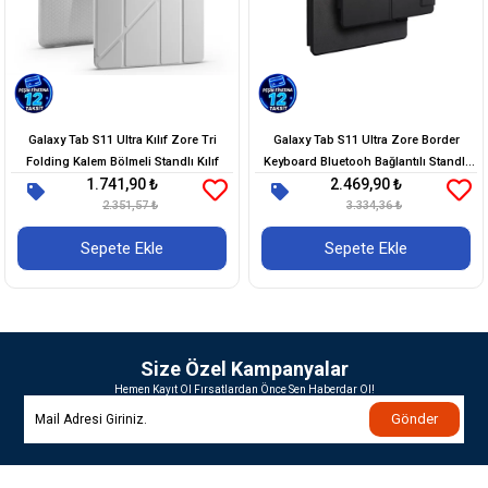
Galaxy Tab S11 Ultra Kılıf Zore Tri
Galaxy Tab S11 Ultra Zore Border
Folding Kalem Bölmeli Standlı Kılıf
Keyboard Bluetooh Bağlantılı Standlı
1.741,90 ₺
2.469,90 ₺
Klavyeli Tablet Kılıfı
2.351,57 ₺
3.334,36 ₺
Sepete Ekle
Sepete Ekle
Size Özel Kampanyalar
Hemen Kayıt Ol Fırsatlardan Önce Sen Haberdar Ol!
Gönder