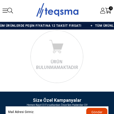
0
M ÜRÜNLERDE PEŞİN FİYATINA 12 TAKSİT FIRSATI
TÜM ÜRÜNLER
Size Özel Kampanyalar
Hemen Kayıt Ol Fırsatlardan Önce Sen Haberdar Ol!
Gönder