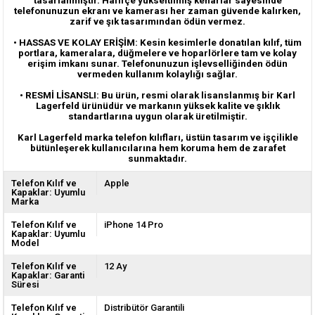
tasarlanmıştır. Hafifçe yükseltilmiş kenarlar sayesinde
telefonunuzun ekranı ve kamerası her zaman güvende kalırken,
zarif ve şık tasarımından ödün vermez.
• HASSAS VE KOLAY ERİŞİM: Kesin kesimlerle donatılan kılıf, tüm
portlara, kameralara, düğmelere ve hoparlörlere tam ve kolay
erişim imkanı sunar. Telefonunuzun işlevselliğinden ödün
vermeden kullanım kolaylığı sağlar.
• RESMİ LİSANSLI: Bu ürün, resmi olarak lisanslanmış bir Karl
Lagerfeld ürünüdür ve markanın yüksek kalite ve şıklık
standartlarına uygun olarak üretilmiştir.
Karl Lagerfeld marka telefon kılıfları, üstün tasarım ve işçilikle
bütünleşerek kullanıcılarına hem koruma hem de zarafet
sunmaktadır.
Telefon Kılıf ve
Apple
Kapaklar: Uyumlu
Marka
Telefon Kılıf ve
iPhone 14 Pro
Kapaklar: Uyumlu
Model
Telefon Kılıf ve
12 Ay
Kapaklar: Garanti
Süresi
Telefon Kılıf ve
Distribütör Garantili