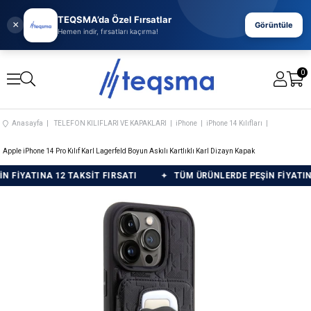
TEQSMA’da Özel Fırsatlar
×
Görüntüle
Hemen indir, fırsatları kaçırma!
0
Anasayfa
TELEFON KILIFLARI VE KAPAKLARI
iPhone
iPhone 14 Kılıfları
Apple iPhone 14 Pro Kılıf Karl Lagerfeld Boyun Askılı Kartlıklı Karl Dizayn Kapak
ATINA 12 TAKSİT FIRSATI
TÜM ÜRÜNLERDE PEŞİN FİYATINA 12 