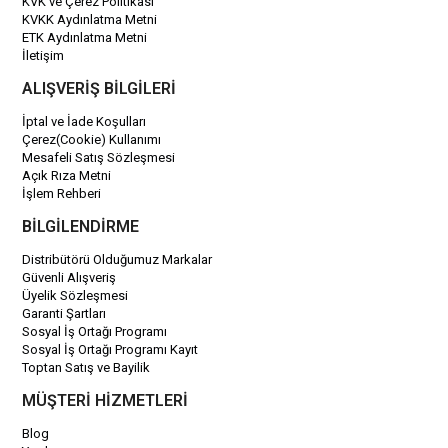
KVK ve Çerez Politikası
KVKK Aydınlatma Metni
ETK Aydınlatma Metni
İletişim
ALIŞVERİŞ BİLGİLERİ
İptal ve İade Koşulları
Çerez(Cookie) Kullanımı
Mesafeli Satış Sözleşmesi
Açık Rıza Metni
İşlem Rehberi
BİLGİLENDİRME
Distribütörü Olduğumuz Markalar
Güvenli Alışveriş
Üyelik Sözleşmesi
Garanti Şartları
Sosyal İş Ortağı Programı
Sosyal İş Ortağı Programı Kayıt
Toptan Satış ve Bayilik
MÜŞTERİ HİZMETLERİ
Blog