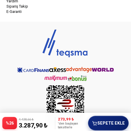
Yardım
Sipariş Takip
E-Garanti
273,99 ₺
4.438,66 ₺
%26
SEPETE EKLE
'den başlayan
3.287,90 ₺
taksitlerle