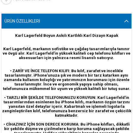
ÜRÜN ÖZELLIKLERI
Karl Lagerfeld Boyun Askılı Kartlıklı Karl Dizayn Kapak
Karl Lagerfeld, markanın sofistike ve çağdaş tasarımlarıyla tanınır
ve övgü alır.
Karl Lagerfeld
'
in yüksek kaliteli cep telefonu kılıfları ve
aksesuarları için yalnızca resmi lisanslı satıcıyız.
• ZARİF VE İNCE TELEFON KILIFI: Bu kılıf, zarafet ve incelikle
tasarlanmıştır. iPhone'unuza şık ve modern bir tarz katarken aynı
zamanda kullanım kolaylığı ve yatırımınızın korunması için özenle
tasarlanmıştır. İnce ve ergonomik yapıya sahip olması,
telefonunuza mükemmel bir uyum ve yüksek kaliteli bir tutuş sunar.
• TARZLI BİR ŞEKİLDE TELEFONUNUZU KORUYUN: Karl Lagerfeld'in
tasarımlarından esinlenen bu iPhone kılıfı, markanın özgün tarzını
yansıtan özel detaylar içerir. Kabartmalı ve işlemeli logolarla
zenginleştirilen kılıf, telefonunuza benzersiz bir zarafet ve çekicilik
katmaktadır.
• CİHAZINIZ İÇİN SON DERECE KORUMA: Bu iPhone kılıfları, dikkatli
bir şekilde düşme ve çizilmelere karşı koruma sağlayacak şekilde