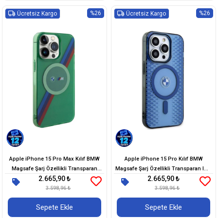
%26
%26
Ücretsiz Kargo
Ücretsiz Kargo
Apple iPhone 15 Pro Max Kılıf BMW
Apple iPhone 15 Pro Kılıf BMW
Magsafe Şarj Özellikli Transparan
Magsafe Şarj Özellikli Transparan IML
2.665,90 ₺
2.665,90 ₺
Tricolor Stripes Orjinal Lisanslı Kapak
Signature Orjinal Lisanslı Kapak
3.598,96 ₺
3.598,96 ₺
Sepete Ekle
Sepete Ekle