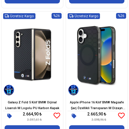
%26
%26
Ücretsiz Kargo
Ücretsiz Kargo
Galaxy Z Fold 5 Kılıf BMW Orjinal
Apple iPhone 16 Kılıf BMW Magsafe
Lisanslı M Logolu PU Karbon Kapak
Şarj Özellikli Transparan M Dizayn
2.664,90 ₺
2.665,90 ₺
Orjinal Lisanslı Kapak
3.597,61 ₺
3.598,96 ₺