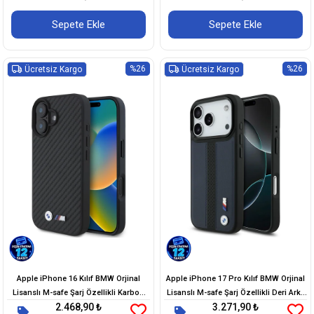
Sepete Ekle
Sepete Ekle
%26
%26
Ücretsiz Kargo
Ücretsiz Kargo
Apple iPhone 16 Kılıf BMW Orjinal
Apple iPhone 17 Pro Kılıf BMW Orjinal
Lisanslı M-safe Şarj Özellikli Karbon
Lisanslı M-safe Şarj Özellikli Deri Arka
2.468,90 ₺
3.271,90 ₺
Fiber Görünümlü ve Metal Logolu PU
Yüzey Metal Logolu Delikli Şerit