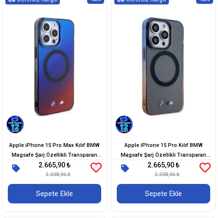
Apple iPhone 15 Pro Max Kılıf BMW
Apple iPhone 15 Pro Kılıf BMW
Magsafe Şarj Özellikli Transparan
Magsafe Şarj Özellikli Transparan
2.665,90 ₺
2.665,90 ₺
Renk Geçişli Dizayn Orjinal Lisanslı
Renkli Çerçeveli Orjinal Lisanslı Kapak
3.598,96 ₺
Kapak
3.598,96 ₺
Sepete Ekle
Sepete Ekle