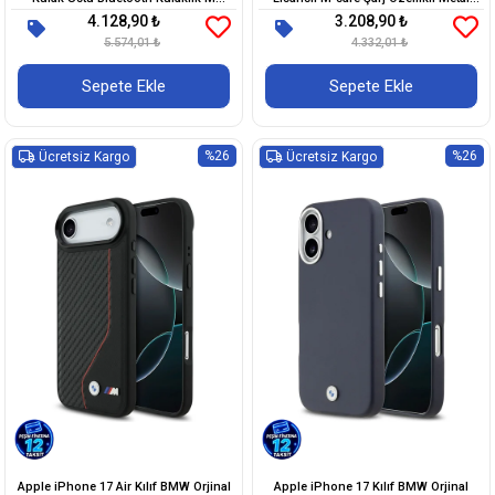
4.128,90 ₺
3.208,90 ₺
Edition Baskı Logolu v5.3
BMW ve M Logolu PU Karbon Tasarımlı
5.574,01 ₺
4.332,01 ₺
Kapak
Sepete Ekle
Sepete Ekle
%26
%26
Ücretsiz Kargo
Ücretsiz Kargo
Apple iPhone 17 Air Kılıf BMW Orjinal
Apple iPhone 17 Kılıf BMW Orjinal