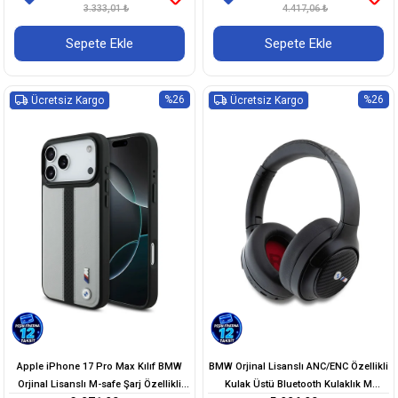
Deri Kapak
3.333,01 ₺
Tasarımlı Kapak
4.417,06 ₺
Sepete Ekle
Sepete Ekle
%26
%26
Ücretsiz Kargo
Ücretsiz Kargo
Apple iPhone 17 Pro Max Kılıf BMW
BMW Orjinal Lisanslı ANC/ENC Özellikli
Orjinal Lisanslı M-safe Şarj Özellikli
Kulak Üstü Bluetooth Kulaklık M