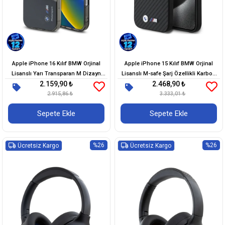
Apple iPhone 16 Kılıf BMW Orjinal
Apple iPhone 15 Kılıf BMW Orjinal
Lisanslı Yarı Transparan M Dizayn
Lisanslı M-safe Şarj Özellikli Karbon
2.159,90 ₺
2.468,90 ₺
Çizgili Kapak
Fiber Görünümlü ve Metal Logolu PU
2.915,86 ₺
Deri Kapak
3.333,01 ₺
Sepete Ekle
Sepete Ekle
%26
%26
Ücretsiz Kargo
Ücretsiz Kargo