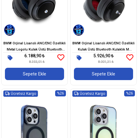
BMW Orjinal Lisanslı ANC/ENC Özellikli
BMW Orjinal Lisanslı ANC/ENC Özellikli
Metal Logolu Kulak Üstü Bluetooth
Kulak Üstü Bluetooth Kulaklık M
6.188,90 ₺
5.926,90 ₺
Kulaklık v5.3
Edition Karbon Dizayn v5.3
8.355,01 ₺
8.001,31 ₺
Sepete Ekle
Sepete Ekle
%26
%26
Ücretsiz Kargo
Ücretsiz Kargo