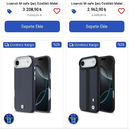
Lisanslı M-safe Şarj Özellikli Metal
Lisanslı M-safe Şarj Özellikli Metal
3.208,90 ₺
2.962,90 ₺
BMW ve M Logolu PU Karbon Tasarımlı
Logolu Tam Kaplama Deri Kapak
4.332,01 ₺
Kapak
3.999,91 ₺
Sepete Ekle
Sepete Ekle
%26
%26
Ücretsiz Kargo
Ücretsiz Kargo