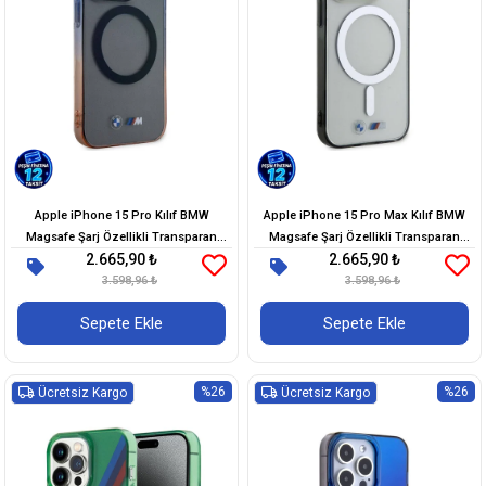
Apple iPhone 15 Pro Kılıf BMW
Apple iPhone 15 Pro Max Kılıf BMW
Magsafe Şarj Özellikli Transparan
Magsafe Şarj Özellikli Transparan
2.665,90 ₺
2.665,90 ₺
Renkli Çerçeveli Orjinal Lisanslı Kapak
Silver Ring Orjinal Lisanslı Kapak
3.598,96 ₺
3.598,96 ₺
Sepete Ekle
Sepete Ekle
%26
%26
Ücretsiz Kargo
Ücretsiz Kargo