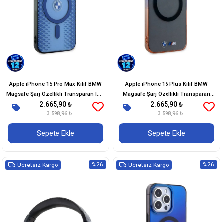
Apple iPhone 15 Pro Max Kılıf BMW
Apple iPhone 15 Plus Kılıf BMW
Magsafe Şarj Özellikli Transparan IML
Magsafe Şarj Özellikli Transparan
2.665,90 ₺
2.665,90 ₺
Signature Orjinal Lisanslı Kapak
Renkli Çerçeveli Orjinal Lisanslı Kapak
3.598,96 ₺
3.598,96 ₺
Sepete Ekle
Sepete Ekle
%26
%26
Ücretsiz Kargo
Ücretsiz Kargo