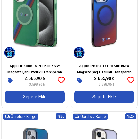
Apple iPhone 15 Pro Kılıf BMW
Apple iPhone 15 Pro Kılıf BMW
Magsafe Şarj Özellikli Transparan
Magsafe Şarj Özellikli Transparan
2.665,90 ₺
2.665,90 ₺
Tricolor Stripes Orjinal Lisanslı Kapak
Renk Geçişli Dizayn Orjinal Lisanslı
3.598,96 ₺
3.598,96 ₺
Kapak
Sepete Ekle
Sepete Ekle
%26
%26
Ücretsiz Kargo
Ücretsiz Kargo