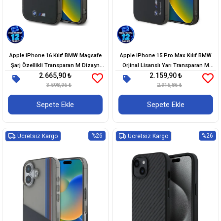
Apple iPhone 16 Kılıf BMW Magsafe
Apple iPhone 15 Pro Max Kılıf BMW
Şarj Özellikli Transparan M Dizayn
Orjinal Lisanslı Yarı Transparan M
2.665,90 ₺
2.159,90 ₺
Orjinal Lisanslı Kapak
Dizayn Çizgili Kapak
3.598,96 ₺
2.915,86 ₺
Sepete Ekle
Sepete Ekle
%26
%26
Ücretsiz Kargo
Ücretsiz Kargo