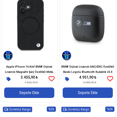
Apple iPhone 16 Kılıf BMW Orjinal
BMW Orjinal Lisanslı ANC/ENC Özellikli
Lisanslı Magsafe Şarj Özellikli Metal
Baskı Logolu Bluetooth Kulaklık v5.4
3.455,90 ₺
4.951,90 ₺
Logolu Yarım Dokulu Circle Deri Kapak
4.665,46 ₺
6.685,06 ₺
Sepete Ekle
Sepete Ekle
%26
%26
Ücretsiz Kargo
Ücretsiz Kargo