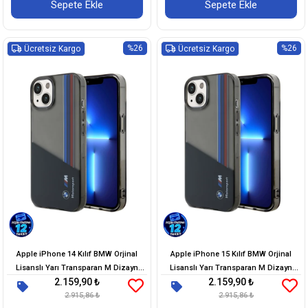
Sepete Ekle
Sepete Ekle
%26
%26
Ücretsiz Kargo
Ücretsiz Kargo
Apple iPhone 14 Kılıf BMW Orjinal
Apple iPhone 15 Kılıf BMW Orjinal
Lisanslı Yarı Transparan M Dizayn
Lisanslı Yarı Transparan M Dizayn
2.159,90 ₺
2.159,90 ₺
Çizgili Kapak
Çizgili Kapak
2.915,86 ₺
2.915,86 ₺