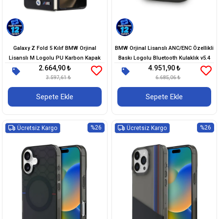
Galaxy Z Fold 5 Kılıf BMW Orjinal
BMW Orjinal Lisanslı ANC/ENC Özellikli
Lisanslı M Logolu PU Karbon Kapak
Baskı Logolu Bluetooth Kulaklık v5.4
2.664,90 ₺
4.951,90 ₺
3.597,61 ₺
6.685,06 ₺
Sepete Ekle
Sepete Ekle
%26
%26
Ücretsiz Kargo
Ücretsiz Kargo