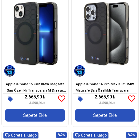
Apple iPhone 15 Kılıf BMW Magsafe
Apple iPhone 16 Pro Max Kılıf BMW
Şarj Özellikli Transparan M Dizayn
Magsafe Şarj Özellikli Transparan M
2.665,90 ₺
2.665,90 ₺
Orjinal Lisanslı Kapak
Dizayn Orjinal Lisanslı Kapak
3.598,96 ₺
3.598,96 ₺
Sepete Ekle
Sepete Ekle
%26
%26
Ücretsiz Kargo
Ücretsiz Kargo