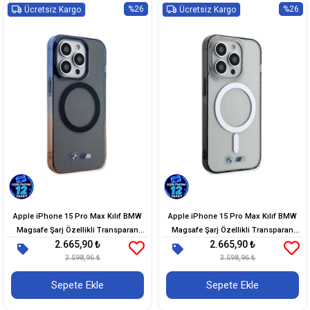
%26
%26
Ücretsiz Kargo
Ücretsiz Kargo
Apple iPhone 15 Pro Max Kılıf BMW
Apple iPhone 15 Pro Max Kılıf BMW
Magsafe Şarj Özellikli Transparan
Magsafe Şarj Özellikli Transparan
2.665,90 ₺
2.665,90 ₺
Renkli Çerçeveli Orjinal Lisanslı Kapak
Silver Ring Orjinal Lisanslı Kapak
3.598,96 ₺
3.598,96 ₺
Sepete Ekle
Sepete Ekle