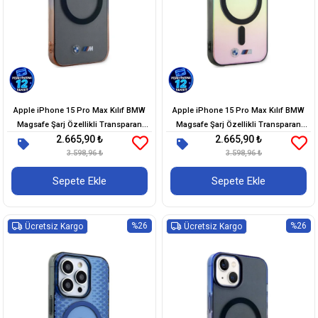
Apple iPhone 15 Pro Max Kılıf BMW
Apple iPhone 15 Pro Max Kılıf BMW
Magsafe Şarj Özellikli Transparan
Magsafe Şarj Özellikli Transparan
2.665,90 ₺
2.665,90 ₺
Renkli Çerçeveli Orjinal Lisanslı Kapak
Renk Geçişli Iridescent Orjinal Lisanslı
3.598,96 ₺
3.598,96 ₺
Kapak
Sepete Ekle
Sepete Ekle
%26
%26
Ücretsiz Kargo
Ücretsiz Kargo