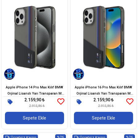
Apple iPhone 14 Pro Max Kılıf BMW
Apple iPhone 16 Pro Max Kılıf BMW
Orjinal Lisanslı Yarı Transparan M
Orjinal Lisanslı Yarı Transparan M
2.159,90 ₺
2.159,90 ₺
Dizayn Çizgili Kapak
Dizayn Çizgili Kapak
2.915,86 ₺
2.915,86 ₺
Sepete Ekle
Sepete Ekle
%26
%26
Ücretsiz Kargo
Ücretsiz Kargo