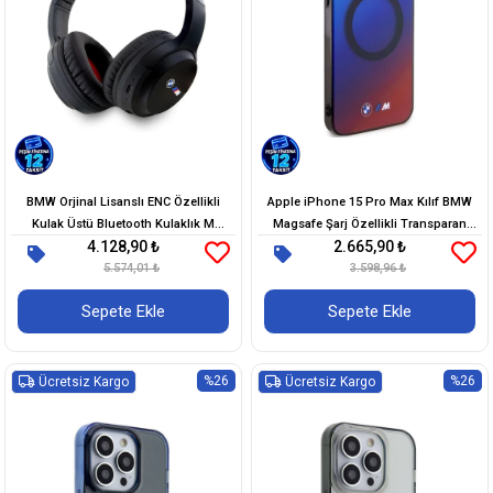
BMW Orjinal Lisanslı ENC Özellikli
Apple iPhone 15 Pro Max Kılıf BMW
Kulak Üstü Bluetooth Kulaklık M
Magsafe Şarj Özellikli Transparan
4.128,90 ₺
2.665,90 ₺
Edition Baskı Logolu v5.3
Renk Geçişli Dizayn Orjinal Lisanslı
5.574,01 ₺
3.598,96 ₺
Kapak
Sepete Ekle
Sepete Ekle
%26
%26
Ücretsiz Kargo
Ücretsiz Kargo