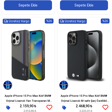
Sepete Ekle
Sepete Ekle
%26
%26
Ücretsiz Kargo
Ücretsiz Kargo
Apple iPhone 15 Pro Max Kılıf BMW
Apple iPhone 15 Pro Max Kılıf BMW
Orjinal Lisanslı Yarı Transparan M
Orjinal Lisanslı M-safe Şarj Özellikli
2.159,90 ₺
2.468,90 ₺
Dizayn Çizgili Kapak
Karbon Fiber Görünümlü ve Metal
2.915,86 ₺
Logolu PU Deri Kapak
3.333,01 ₺