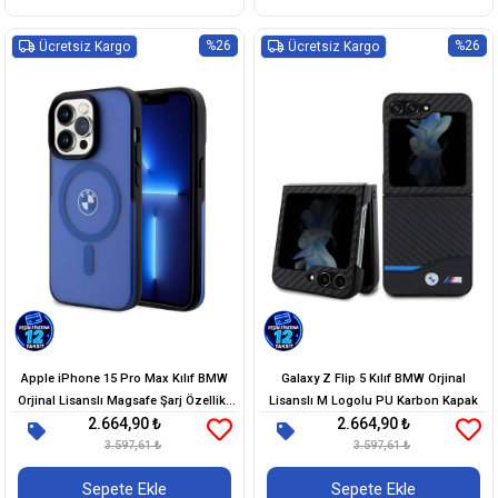
%26
%26
Ücretsiz Kargo
Ücretsiz Kargo
Apple iPhone 15 Pro Max Kılıf BMW
Galaxy Z Flip 5 Kılıf BMW Orjinal
Orjinal Lisanslı Magsafe Şarj Özellikli
Lisanslı M Logolu PU Karbon Kapak
2.664,90 ₺
2.664,90 ₺
IML Baskı Logolu Buzlu Mat Kapak
3.597,61 ₺
3.597,61 ₺
Sepete Ekle
Sepete Ekle