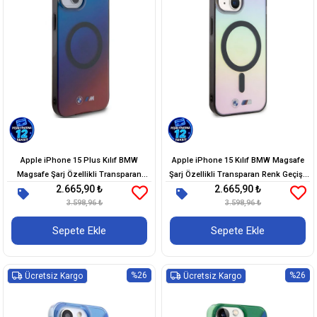
Apple iPhone 15 Plus Kılıf BMW
Apple iPhone 15 Kılıf BMW Magsafe
Magsafe Şarj Özellikli Transparan
Şarj Özellikli Transparan Renk Geçişli
2.665,90 ₺
2.665,90 ₺
Renk Geçişli Dizayn Orjinal Lisanslı
Iridescent Orjinal Lisanslı Kapak
3.598,96 ₺
Kapak
3.598,96 ₺
Sepete Ekle
Sepete Ekle
%26
%26
Ücretsiz Kargo
Ücretsiz Kargo