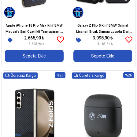
Apple iPhone 15 Pro Max Kılıf BMW
Galaxy Z Flip 5 Kılıf BMW Orjinal
Magsafe Şarj Özellikli Transparan M
Lisanslı Sıcak Damga Logolu Deri
2.665,90 ₺
3.098,90 ₺
Dizayn Orjinal Lisanslı Kapak
Kapak
3.598,96 ₺
4.183,51 ₺
Sepete Ekle
Sepete Ekle
%26
%26
Ücretsiz Kargo
Ücretsiz Kargo