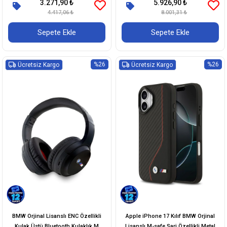
3.271,90 ₺
5.926,90 ₺
Deri Arka Yüzey Metal Logolu Delikli
Edition Karbon Dizayn v5.3
Şerit Tasarımlı Kapak
4.417,06 ₺
8.001,31 ₺
Sepete Ekle
Sepete Ekle
%26
%26
Ücretsiz Kargo
Ücretsiz Kargo
BMW Orjinal Lisanslı ENC Özellikli
Apple iPhone 17 Kılıf BMW Orjinal
Kulak Üstü Bluetooth Kulaklık M
Lisanslı M-safe Şarj Özellikli Metal