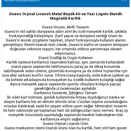
Guess Orjinal Lisanslı Metal Büyük 4G ve Yazı Logolu Standlı
Magnetik Kartlık
Guess İmzası, Akıllı Tasarım
Guess’in stil sahibi dünyasına adım atın! Bu özel manyetik kartlık, şıklıkla
fonksiyonelliği birleştiriyor. Zarif yapısı ve detaylara verdiği önem ile
Guess'in ikonik çizgilerini taşırken, stand fonksiyonuyla kullanım alanını
genişletiyor. Resmî lisanslı ürün olarak, Guess’in kalite ve tasarım anlayışını
doğrudan cebinize taşıyor; her ortamda stilinizi yansıtmaya devam
ediyorsunuz.
Stand Özelliği ile Özgür Kullanım
Kartlık sadece kartlarınızı taşımakla kalmaz, aynı zamanda katlanabilir
stand yapısı sayesinde telefonunuzu yatay ya da dikey konumda
sabitleyerek video izleme, görüntülü konuşma ya da online toplantılar için
size eller serbest konfor sunar. Ofiste masa başında, evde kahve içerken ya
da kafede arkadaşınızla konuşurken bu özellik kullanım kolaylığı sağlar.
Ayrıca manyetik yapısı sayesinde uyumlu cihazlara kolayca yapışır,
gerektiğinde iz bırakmadan ayrılabilir.
Kartlarınız Güvende, Şıklığınız Tamam
İki adet kart bölmesi, günlük kullanımda ihtiyaç duyduğunuz banka ve
ulaşım kartlarını her an elinizin altında tutar. Cüzdan taşıma zorunluluğunu
ortadan kaldırarak sade bir yaşam stiline uyum sağlar. Minimalist tasarımı
ile hem cebinizde yer kaplamaz hem de şıklığınızdan taviz vermez. Araç içi
manyetik tutucularla uyumluluğu sayesinde hareket halindeyken bile
kartlarınıza erişim sağlarsınız.
Guess Orijinal Lisanslı Ürün
Guess markasının resmi lisanslı ürünü olan bu kartlık, hem stil hem güven