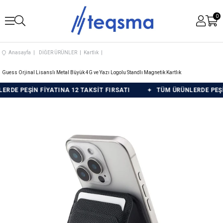
0
Anasayfa
DİĞER ÜRÜNLER
Kartlık
Guess Orjinal Lisanslı Metal Büyük 4G ve Yazı Logolu Standlı Magnetik Kartlık
 PEŞİN FİYATINA 12 TAKSİT FIRSATI
TÜM ÜRÜNLERDE PEŞİN Fİ