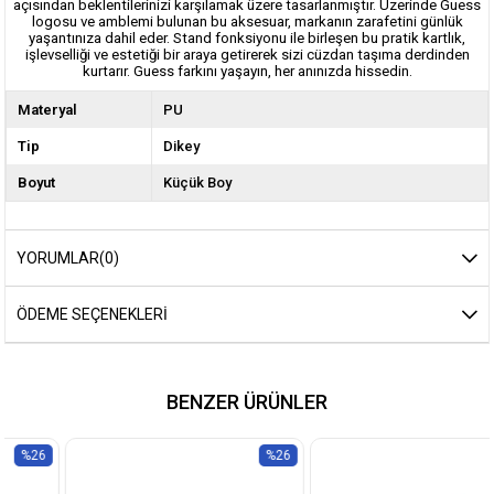
açısından beklentilerinizi karşılamak üzere tasarlanmıştır. Üzerinde Guess
logosu ve amblemi bulunan bu aksesuar, markanın zarafetini günlük
yaşantınıza dahil eder. Stand fonksiyonu ile birleşen bu pratik kartlık,
işlevselliği ve estetiği bir araya getirerek sizi cüzdan taşıma derdinden
kurtarır. Guess farkını yaşayın, her anınızda hissedin.
Materyal
PU
Tip
Dikey
Boyut
Küçük Boy
YORUMLAR
(0)
ÖDEME SEÇENEKLERI
BENZER ÜRÜNLER
%26
%26