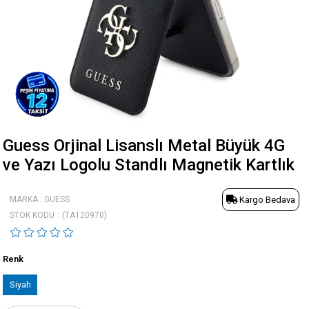
Guess Orjinal Lisanslı Metal Büyük 4G
ve Yazı Logolu Standlı Magnetik Kartlık
MARKA
:
GUESS
Kargo Bedava
STOK KODU
(TA120970)
Renk
Siyah