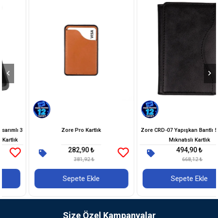
Zore Pro Kartlık
Zore CRD-07 Yapışkan Bantlı 5 Hazneli
Mıknatıslı Kartlık
282,90 ₺
494,90 ₺
381,92 ₺
668,12 ₺
Sepete Ekle
Sepete Ekle
Size Özel Kampanyalar