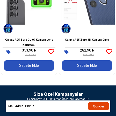
Galaxy A25 Zore CL-07 Kamera Lens
Galaxy A25 Zore 3D Kamera Camı
Koruyucu
353,90 ₺
282,90 ₺
477,77 ₺
381,92 ₺
Sepete Ekle
Sepete Ekle
Size Özel Kampanyalar
Hemen Kayıt Ol Fırsatlardan Önce Sen Haberdar Ol!
Gönder