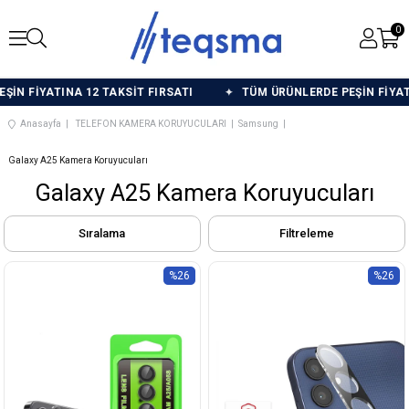
0
N FİYATINA 12 TAKSİT FIRSATI
TÜM ÜRÜNLERDE PEŞİN FİYATIN
Anasayfa
TELEFON KAMERA KORUYUCULARI
Samsung
Galaxy A25 Kamera Koruyucuları
Galaxy A25 Kamera Koruyucuları
Sıralama
Filtreleme
%26
%26