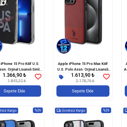
iPhone 15 Pro Kılıf U.S.
Apple iPhone 15 Pro Max Kılıf
sn. Orjinal Lisanslı Simli
U.S. Polo Assn. Orjinal Lisanslı
A
1.366,90 ₺
1.613,90 ₺
k Alfabe Tasarım Kapak
Suni Deri Arka Yüzey Baskı
1.845,32 ₺
Logolu Örgü Desenli Kapak
2.178,76 ₺
Sepete Ekle
Sepete Ekle
%26
%26
tsiz Kargo
Ücretsiz Kargo