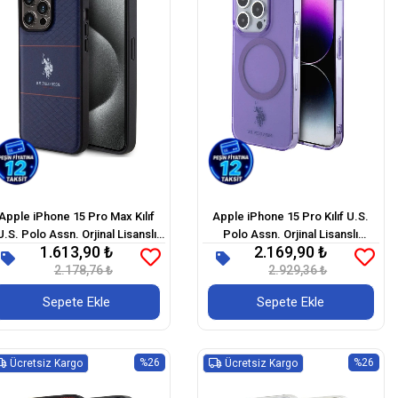
Apple iPhone 15 Pro Max Kılıf
Apple iPhone 15 Pro Kılıf U.S.
U.S. Polo Assn. Orjinal Lisanslı
Polo Assn. Orjinal Lisanslı
1.613,90 ₺
2.169,90 ₺
Deri Şeritli Logo Dizayn Kapak
Magsafe Şarj Özellikli
2.178,76 ₺
Transparan Tasarım Kapak
2.929,36 ₺
Sepete Ekle
Sepete Ekle
%26
%26
Ücretsiz Kargo
Ücretsiz Kargo