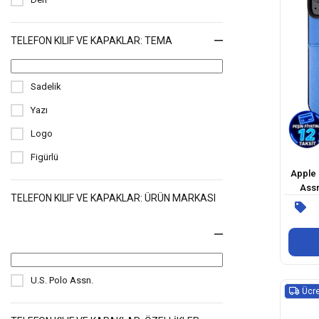
TELEFON KILIF VE KAPAKLAR: TEMA
Sadelik
Yazı
Logo
Figürlü
Apple 
Assn
TELEFON KILIF VE KAPAKLAR: ÜRÜN MARKASI
Log
U.S. Polo Assn.
Ücre