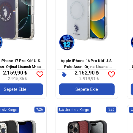
iPhone 17 Pro Kılıf U.S.
Apple iPhone 16 Pro Kılıf U.S.
n. Orjinal Lisanslı M-safe
Polo Assn. Orjinal Lisanslı
2.159,90 ₺
2.162,90 ₺
ellikli IML Stripe Logolu
Magsafe Şarj Özellikli IML
2.915,86 ₺
Kapak
Double Horse Logolu Ring Kapak
2.919,91 ₺
D
Sepete Ekle
Sepete Ekle
%26
%26
tsiz Kargo
Ücretsiz Kargo