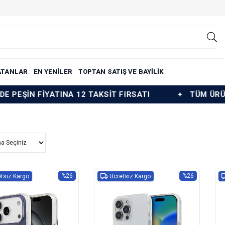
ATANLAR
EN YENİLER
TOPTAN SATIŞ VE BAYİLİK
2 TAKSİT FIRSATI
TÜM ÜRÜNLERDE PEŞİN FİYAT
%26
%26
tsiz Kargo
Ücretsiz Kargo