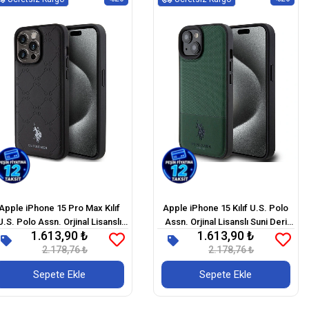
Apple iPhone 15 Pro Max Kılıf
Apple iPhone 15 Kılıf U.S. Polo
U.S. Polo Assn. Orjinal Lisanslı
Assn. Orjinal Lisanslı Suni Deri
1.613,90 ₺
1.613,90 ₺
HS Desenli Baskı Logolu Suni
Arka Yüzey Baskı Logolu Örgü
Deri Kapak
2.178,76 ₺
Desenli Kapak
2.178,76 ₺
Sepete Ekle
Sepete Ekle