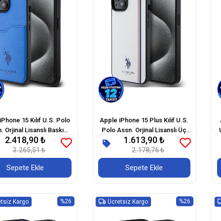
iPhone 15 Kılıf U.S. Polo
Apple iPhone 15 Plus Kılıf U.S.
. Orjinal Lisanslı Baskı
Polo Assn. Orjinal Lisanslı Üç
2.418,90 ₺
1.613,90 ₺
olu PU Kartlıklı Kapak
Renk Şerit Tasarımlı Baskı Logolu
3.265,51 ₺
2.178,76 ₺
Kapak
Sepete Ekle
Sepete Ekle
%26
%26
tsiz Kargo
Ücretsiz Kargo