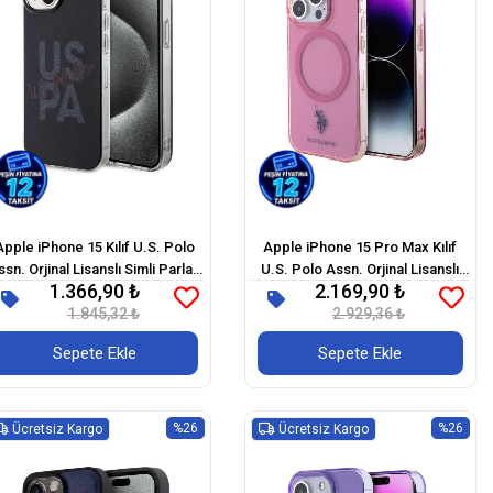
Apple iPhone 15 Kılıf U.S. Polo
Apple iPhone 15 Pro Max Kılıf
ssn. Orjinal Lisanslı Simli Parlak
U.S. Polo Assn. Orjinal Lisanslı
1.366,90 ₺
2.169,90 ₺
Alfabe Tasarım Kapak
Magsafe Şarj Özellikli
1.845,32 ₺
Transparan Tasarım Kapak
2.929,36 ₺
Sepete Ekle
Sepete Ekle
%26
%26
Ücretsiz Kargo
Ücretsiz Kargo