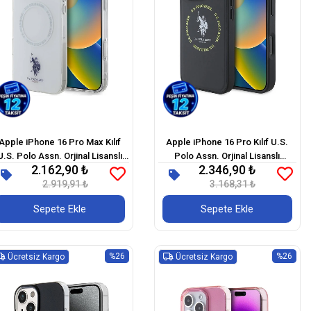
Apple iPhone 16 Pro Max Kılıf
Apple iPhone 16 Pro Kılıf U.S.
U.S. Polo Assn. Orjinal Lisanslı
Polo Assn. Orjinal Lisanslı
2.162,90 ₺
2.346,90 ₺
Magsafe Şarj Özellikli IML
Magsafe Şarj Özellikli Circle ve
ouble Horse Logolu Ring Kapak
2.919,91 ₺
Double Horse Logolu Deri Kapak
3.168,31 ₺
Sepete Ekle
Sepete Ekle
%26
%26
Ücretsiz Kargo
Ücretsiz Kargo