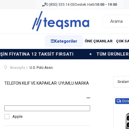
0 (850) 335 14 03
Destek Hattı
10:00 - 19:00
☰
Kategoriler
ÖNE ÇIKANLAR
ÇOK S
SİT FIRSATI
TÜM ÜRÜNLERDE PEŞİN FİYATINA 1
Anasayfa
U.S. Polo Assn.
TELEFON KILIF VE KAPAKLAR: UYUMLU MARKA
Ücre
Apple