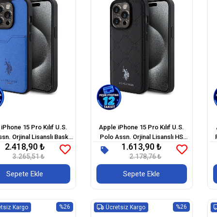
iPhone 15 Pro Kılıf U.S.
Apple iPhone 15 Pro Kılıf U.S.
sn. Orjinal Lisanslı Baskı
Polo Assn. Orjinal Lisanslı HS
2.418,90 ₺
1.613,90 ₺
olu PU Kartlıklı Kapak
Desenli Baskı Logolu Suni Deri
3.265,51 ₺
2.178,76 ₺
Kapak
Sepete Ekle
Sepete Ekle
%26
%26
tsiz Kargo
Ücretsiz Kargo