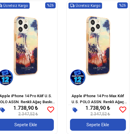
%26
%26
Ücretsiz Kargo
Ücretsiz Kargo
Apple iPhone 14 Pro Kılıf U.S.
Apple iPhone 14 Pro Max Kılıf
OLO ASSN. Renkli Ağaç Baskılı
U.S. POLO ASSN. Renkli Ağaç
1.738,90 ₺
1.738,90 ₺
Dizayn Kapak
Baskılı Dizayn Kapak
2.347,52 ₺
2.347,52 ₺
Sepete Ekle
Sepete Ekle