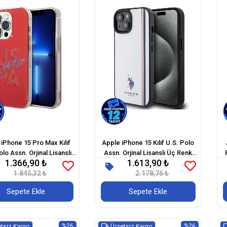
iPhone 15 Pro Max Kılıf
Apple iPhone 15 Kılıf U.S. Polo
olo Assn. Orjinal Lisanslı
Assn. Orjinal Lisanslı Üç Renk
1.366,90 ₺
1.613,90 ₺
 Parlak Alfabe Tasarım
Şerit Tasarımlı Baskı Logolu
1.845,32 ₺
Kapak
2.178,76 ₺
Kapak
Sepete Ekle
Sepete Ekle
%26
%26
tsiz Kargo
Ücretsiz Kargo