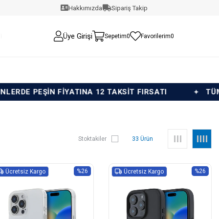
Hakkımızda
Sipariş Takip
Üye Girişi
Sepetim
0
Favorilerim
0
INA 12 TAKSİT FIRSATI
TÜM ÜRÜNLERDE PEŞİN 
Stoktakiler
33 Ürün
%26
%26
Ücretsiz Kargo
Ücretsiz Kargo