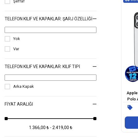
Şeffaf
TELEFON KILIF VE KAPAKLAR: ŞARJ ÖZELLIĞI
Yok
Var
TELEFON KILIF VE KAPAKLAR: KILIF TIPI
Arka Kapak
Apple 
Polo A
FIYAT ARALIĞI
Renk Şe
1.366,00 ₺ - 2.419,00 ₺