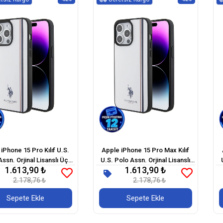
iPhone 15 Pro Kılıf U.S.
Apple iPhone 15 Pro Max Kılıf
ssn. Orjinal Lisanslı Üç
U.S. Polo Assn. Orjinal Lisanslı
1.613,90 ₺
1.613,90 ₺
rit Tasarımlı Baskı Logolu
Üç Renk Şerit Tasarımlı Baskı
2.178,76 ₺
Kapak
Logolu Kapak
2.178,76 ₺
Sepete Ekle
Sepete Ekle