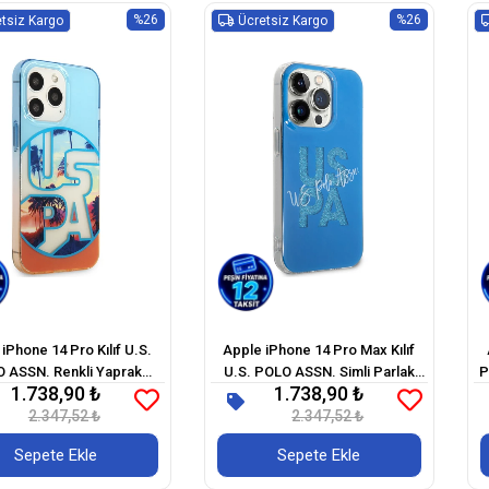
%26
%26
tsiz Kargo
Ücretsiz Kargo
iPhone 14 Pro Kılıf U.S.
Apple iPhone 14 Pro Max Kılıf
 ASSN. Renkli Yaprak
U.S. POLO ASSN. Simli Parlak
P
1.738,90 ₺
1.738,90 ₺
askılı Dizayn Kapak
Alfabe Tasarım Kapak
2.347,52 ₺
2.347,52 ₺
Sepete Ekle
Sepete Ekle