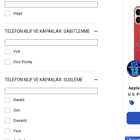
Kirlenmeye Dayanıklı
Hayır
Kart Yuvalı
TELEFON KILIF VE KAPAKLAR: SABITLENME
Yok
Düz Yüzey
TELEFON KILIF VE KAPAKLAR: SÜSLEME
Apple 
U.S. P
Renkli
Simli
Sim
Desenli
Yazı
Ücre