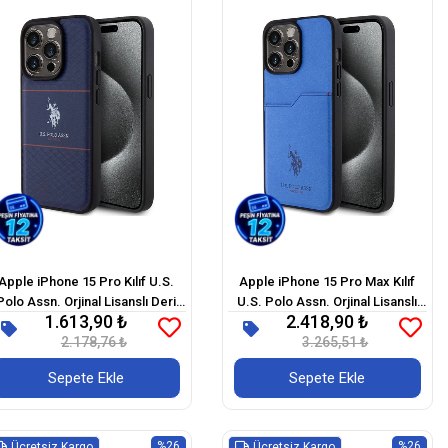
Apple iPhone 15 Pro Kılıf U.S.
Apple iPhone 15 Pro Max Kılıf
Polo Assn. Orjinal Lisanslı Deri
U.S. Polo Assn. Orjinal Lisanslı
1.613,90 ₺
2.418,90 ₺
Şeritli Logo Dizayn Kapak
Baskı Logolu PU Kartlıklı Kapak
2.178,76 ₺
3.265,51 ₺
Sepete Ekle
Sepete Ekle
%26
%26
Ücretsiz Kargo
Ücretsiz Kargo