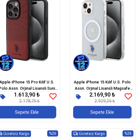
Apple iPhone 15 Pro Kılıf U.S.
Apple iPhone 15 Kılıf U.S. Polo
Polo Assn. Orjinal Lisanslı Suni
Assn. Orjinal Lisanslı Magsafe
1.613,90 ₺
2.169,90 ₺
Deri Arka Yüzey Baskı Logolu
Şarj Özellikli Transparan Tasarım
Örgü Desenli Kapak
2.178,76 ₺
2.929,36 ₺
Kapak
Sepete Ekle
Sepete Ekle
%26
%26
Ücretsiz Kargo
Ücretsiz Kargo