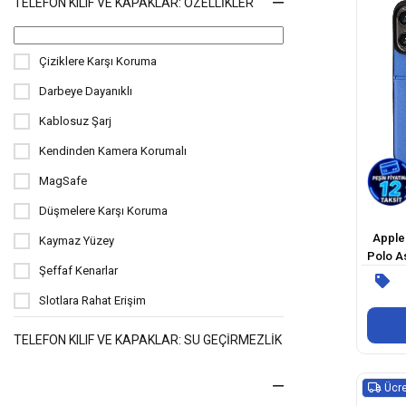
TELEFON KILIF VE KAPAKLAR: ÖZELLIKLER
Çiziklere Karşı Koruma
Darbeye Dayanıklı
Kablosuz Şarj
Kendinden Kamera Korumalı
MagSafe
Düşmelere Karşı Koruma
Apple 
Kaymaz Yüzey
Polo As
Şeffaf Kenarlar
Log
Slotlara Rahat Erişim
Yükseltilmiş Kenar
TELEFON KILIF VE KAPAKLAR: SU GEÇIRMEZLIK
Ekstra İnce
Ücre
Hafif