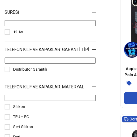
SÜRESI
12 Ay
TELEFON KILIF VE KAPAKLAR: GARANTI TIPI
Apple 
Distribütör Garantili
Polo As
Parla
TELEFON KILIF VE KAPAKLAR: MATERYAL
Silikon
TPU + PC
Ücre
Sert Silikon
Deri