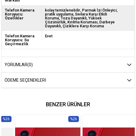
Markası
Telefon Kamera
kolay temizlenebilir
Parmak İzi Önleyici
Koruyucu:
pratik uygulama
Sıvılara Karşı Etkili
Özellikler
Koruma
Toza Dayanıklı
Yüksek
Çözünürlük
Kırılma Koruması
Darbeye
Dayanıklı
Çiziklere Karşı Koruma
Telefon Kamera
Evet
Koruyucu: Su
Geçirmezlik
YORUMLAR
(0)
ÖDEME SEÇENEKLERI
BENZER ÜRÜNLER
%26
%26