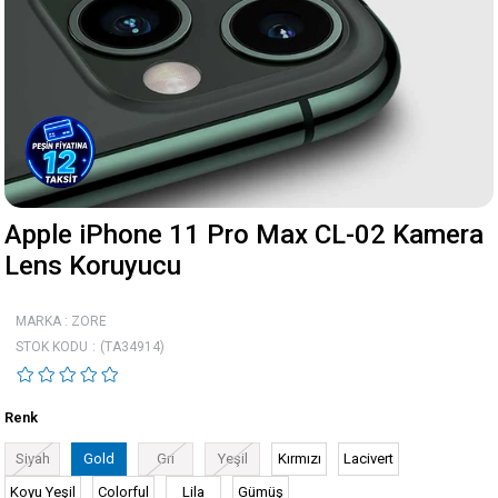
Apple iPhone 11 Pro Max CL-02 Kamera
Lens Koruyucu
MARKA
:
ZORE
STOK KODU
(TA34914)
Renk
Siyah
Gold
Gri
Yeşil
Kırmızı
Lacivert
Koyu Yeşil
Colorful
Lila
Gümüş