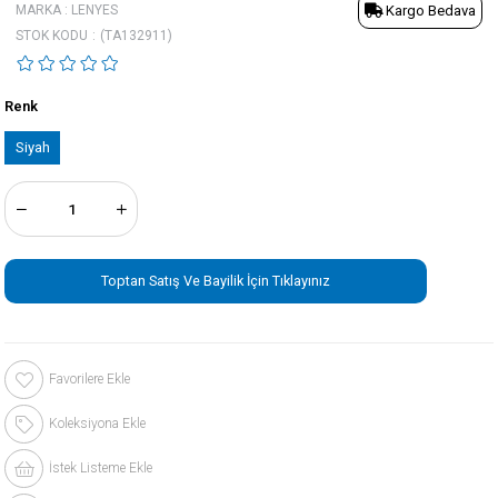
MARKA
:
LENYES
Kargo Bedava
STOK KODU
(TA132911)
Renk
Siyah
Toptan Satış Ve Bayilik İçin Tıklayınız
Favorilere Ekle
Koleksiyona Ekle
İstek Listeme Ekle