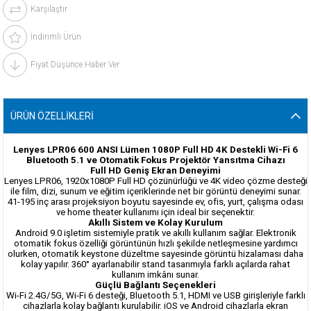
Karşılaştır
İndirimli Ürün
Fiyat Düşünce Haber Ver
ÜRÜN ÖZELLIKLERI
Lenyes LPR06 600 ANSI Lümen 1080P Full HD 4K Destekli Wi-Fi 6
Bluetooth 5.1 ve Otomatik Fokus Projektör Yansıtma Cihazı
Full HD Geniş Ekran Deneyimi
Lenyes LPR06, 1920x1080P Full HD çözünürlüğü ve 4K video çözme desteği
ile film, dizi, sunum ve eğitim içeriklerinde net bir görüntü deneyimi sunar.
41-195 inç arası projeksiyon boyutu sayesinde ev, ofis, yurt, çalışma odası
ve home theater kullanımı için ideal bir seçenektir.
Akıllı Sistem ve Kolay Kurulum
Android 9.0 işletim sistemiyle pratik ve akıllı kullanım sağlar. Elektronik
otomatik fokus özelliği görüntünün hızlı şekilde netleşmesine yardımcı
olurken, otomatik keystone düzeltme sayesinde görüntü hizalaması daha
kolay yapılır. 360° ayarlanabilir stand tasarımıyla farklı açılarda rahat
kullanım imkânı sunar.
Güçlü Bağlantı Seçenekleri
Wi-Fi 2.4G/5G, Wi-Fi 6 desteği, Bluetooth 5.1, HDMI ve USB girişleriyle farklı
cihazlarla kolay bağlantı kurulabilir. iOS ve Android cihazlarla ekran