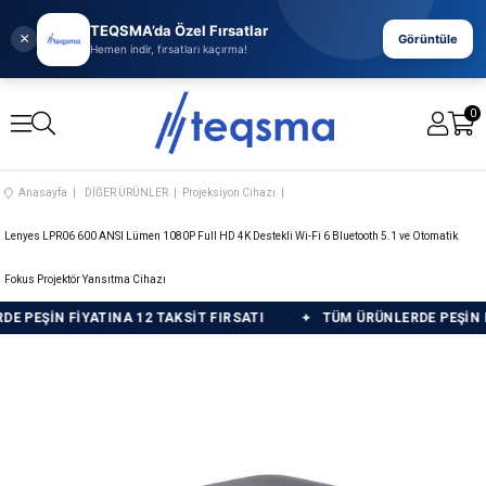
TEQSMA’da Özel Fırsatlar
×
Görüntüle
Hemen indir, fırsatları kaçırma!
0
Anasayfa
DİĞER ÜRÜNLER
Projeksiyon Cihazı
Lenyes LPR06 600 ANSI Lümen 1080P Full HD 4K Destekli Wi-Fi 6 Bluetooth 5.1 ve Otomatik
Fokus Projektör Yansıtma Cihazı
ŞİN FİYATINA 12 TAKSİT FIRSATI
TÜM ÜRÜNLERDE PEŞİN FİYAT