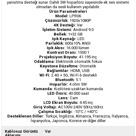
yansıtma desteği sunar. Dahili 5W hoparlörü sayesinde ek ses sistemi
olmadan da sesli kullanım yapılabilir.
Ürün Parametreleri
Model:
LPR06
Çözünürlük:
1920x1080P
4K Desteği:
Var
İşletim Sistemi:
Android 9.0
Bellek:
1+32 GB
Işık Kaynağı:
LED
Parlaklık:
600±10% ANSI
Işık Akısı:
16.000 lümen
Kontrast Oranı:
1500:1
Projeksiyon Boyutu:
41-195 inç
Odaklama:
Elektronik otomatik fokus
Keystone Düzeltme:
Otomatik
Bağlantılar:
HDMI, USB
Wi-Fi:
2.4G + 5G, Wi-Fi 6 destekli
Bluetooth:
5.1
Hoparlör:
4 ohm 5W
Kumanda:
Kızılötesi uzaktan kumanda
LED Ömrü:
40.000 saat
Lens:
Cam
LCD Ekran Boyutu:
4.45 inç
Giriş Voltajı:
AC100V-240V 50Hz/60Hz
Çalışma Sıcaklığı:
-10°C / +40°C
Desteklenen Diller:
Türkçe, İngilizce, Almanca, Fransızca, İtalyanca,
İspanyolca, Japonca, Korece ve diğer diller
Kablosuz Görüntü
Var
Aktarımı